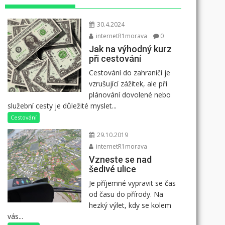
30.4.2024
internetR1morava
0
Jak na výhodný kurz
při cestování
Cestování do zahraničí je
vzrušující zážitek, ale při
plánování dovolené nebo
služební cesty je důležité myslet...
Cestování
29.10.2019
internetR1morava
Vzneste se nad
šedivé ulice
Je příjemné vypravit se čas
od času do přírody. Na
hezký výlet, kdy se kolem
vás...