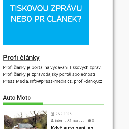
Profi články
Profi články je portál na vydávání Tiskových zpráv.
Profi články je zpravodajsky portál společnosti
Press Media. info@press-media.cz, profi-clanky.cz
Auto Moto
26.2.2026
internetR1morava
0
Když auto není jen