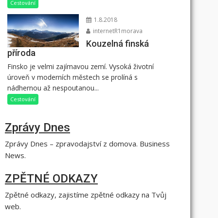
Cestování
1.8.2018
internetR1morava
Kouzelná finská
příroda
Finsko je velmi zajímavou zemí. Vysoká životní
úroveň v moderních městech se prolíná s
nádhernou až nespoutanou...
Cestování
Zprávy Dnes
Zprávy Dnes – zpravodajství z domova. Business
News.
ZPĚTNÉ ODKAZY
Zpětné odkazy, zajistíme zpětné odkazy na Tvůj
web.