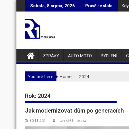
Skip
Kdy
Půj
Sobota, 8 srpna, 2026
Právě se stalo
to
content
ZPRÁVY
AUTO MOTO
BYDLENÍ
C
You are here
Home
2024
Rok:
2024
Jak modernizovat dům po generacích
30.11.2024
internetR1morava