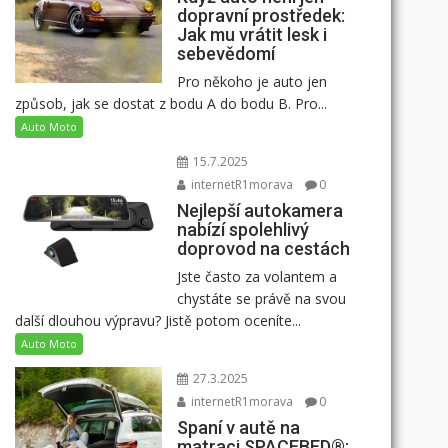
dopravní prostředek:
Jak mu vrátit lesk i
sebevědomí
Pro někoho je auto jen
způsob, jak se dostat z bodu A do bodu B. Pro...
Auto Moto
15.7.2025
internetR1morava
0
Nejlepší autokamera
nabízí spolehlivý
doprovod na cestách
Jste často za volantem a
chystáte se právě na svou
další dlouhou výpravu? Jistě potom oceníte...
Auto Moto
27.3.2025
internetR1morava
0
Spaní v autě na
matraci SPACEBED®: