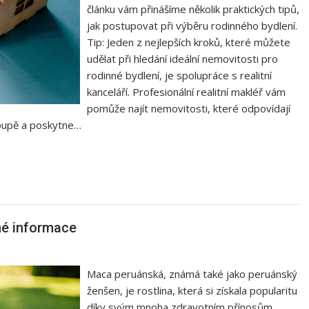
článku vám přinášíme několik praktických tipů,
jak postupovat při výběru rodinného bydlení.
Tip: Jeden z nejlepších kroků, které můžete
udělat při hledání ideální nemovitosti pro
rodinné bydlení, je spolupráce s realitní
kanceláří. Profesionální realitní makléř vám
pomůže najít nemovitosti, které odpovídají
oupě a poskytne…
né informace
Maca peruánská, známá také jako peruánský
ženšen, je rostlina, která si získala popularitu
díky svým mnoha zdravotním přínosům.