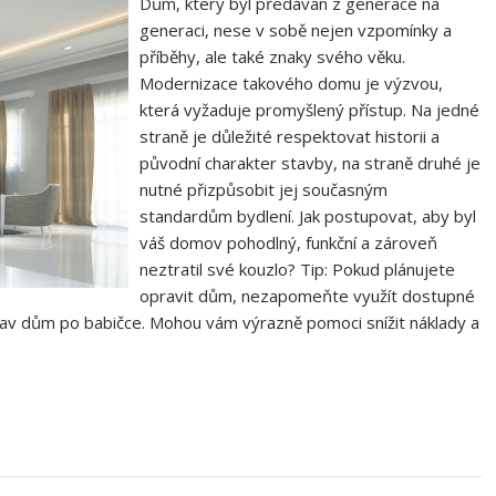
Dům, který byl předáván z generace na
generaci, nese v sobě nejen vzpomínky a
příběhy, ale také znaky svého věku.
Modernizace takového domu je výzvou,
která vyžaduje promyšlený přístup. Na jedné
straně je důležité respektovat historii a
původní charakter stavby, na straně druhé je
nutné přizpůsobit jej současným
standardům bydlení. Jak postupovat, aby byl
váš domov pohodlný, funkční a zároveň
neztratil své kouzlo? Tip: Pokud plánujete
opravit dům, nezapomeňte využít dostupné
prav dům po babičce. Mohou vám výrazně pomoci snížit náklady a