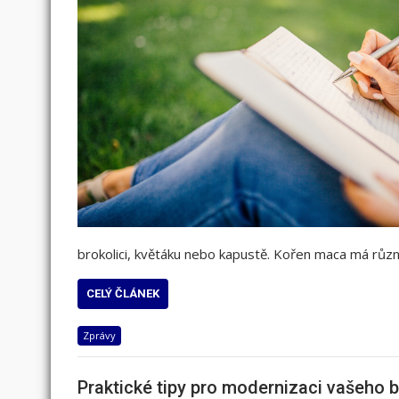
brokolici, květáku nebo kapustě. Kořen maca má růz
CELÝ ČLÁNEK
Zprávy
Praktické tipy pro modernizaci vašeho b