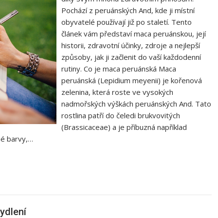
Pochází z peruánských And, kde ji místní
obyvatelé používají již po staletí. Tento
článek vám představí maca peruánskou, její
historii, zdravotní účinky, zdroje a nejlepší
způsoby, jak ji začlenit do vaší každodenní
rutiny. Co je maca peruánská Maca
peruánská (Lepidium meyenii) je kořenová
zelenina, která roste ve vysokých
nadmořských výškách peruánských And. Tato
rostlina patří do čeledi brukvovitých
(Brassicaceae) a je příbuzná například
né barvy,…
ydlení