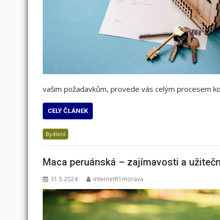
vašim požadavkům, provede vás celým procesem k
CELÝ ČLÁNEK
Bydlení
Maca peruánská – zajímavosti a užiteč
31.5.2024
internetR1morava