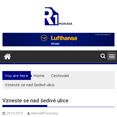
Skip
to
content
You are here
Home
Cestování
Vzneste se nad šedivé ulice
Vzneste se nad šedivé ulice
29.10.2019
internetR1morava