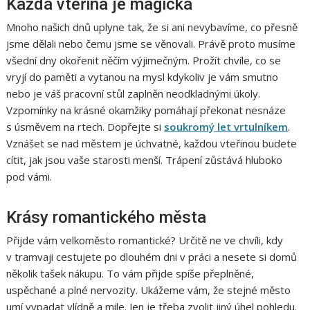
Každá vteřina je magická
Mnoho našich dnů uplyne tak, že si ani nevybavíme, co přesně
jsme dělali nebo čemu jsme se věnovali. Právě proto musíme
všední dny okořenit něčím výjimečným. Prožít chvíle, co se
vryjí do paměti a vytanou na mysl kdykoliv je vám smutno
nebo je váš pracovní stůl zaplněn neodkladnými úkoly.
Vzpomínky na krásné okamžiky pomáhají překonat nesnáze
s úsměvem na rtech. Dopřejte si
soukromý let vrtulníkem
.
Vznášet se nad městem je úchvatné, každou vteřinou budete
cítit, jak jsou vaše starosti menší. Trápení zůstává hluboko
pod vámi.
Krásy romantického města
Přijde vám velkoměsto romantické? Určitě ne ve chvíli, kdy
v tramvaji cestujete po dlouhém dni v práci a nesete si domů
několik tašek nákupu. To vám přijde spíše přeplněné,
uspěchané a plné nervozity. Ukážeme vám, že stejné město
umí vypadat vlídně a mile. Jen je třeba zvolit jiný úhel pohledu.