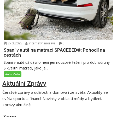
27.3.2025
internetR1morava
0
Spaní v autě na matraci SPACEBED®: Pohodlí na
cestách
Spaní v autě už dávno není jen nouzové řešení pro dobrodruhy.
S kvalitní matrací, jako je...
Auto Moto
Aktuální Zprávy
Čerstvé zprávy a události z domova i ze světa. Aktuality ze
světa sportu a financí. Novinky v oblasti módy a bydlení.
Zprávy aktuálně.