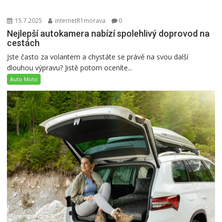
15.7.2025
internetR1morava
0
Nejlepší autokamera nabízí spolehlivý doprovod na
cestách
Jste často za volantem a chystáte se právě na svou další
dlouhou výpravu? Jistě potom oceníte...
Auto Moto