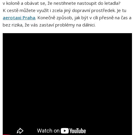
v koloně a obávat se, že nestihnete nastoupit do letadla?
K cestě můžete využít i zcela jiný dopravní prostředek. Je tu
aerotaxi Praha
. Konečně způsob, jak být v cíli přesně na čas a
bez rizika, že vás zastaví problémy na dálnici.