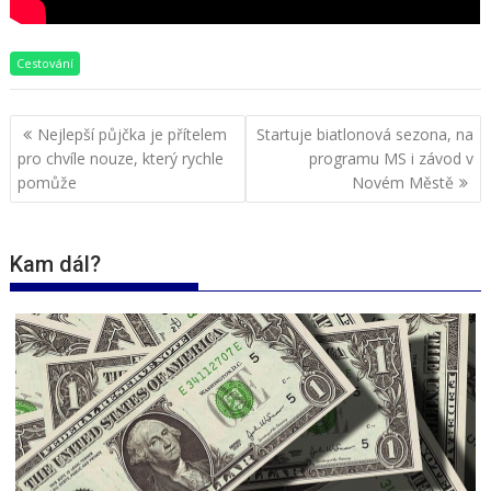
Cestování
Navigace
Nejlepší půjčka je přítelem
Startuje biatlonová sezona, na
pro
pro chvíle nouze, který rychle
programu MS i závod v
příspěvek
pomůže
Novém Městě
Kam dál?