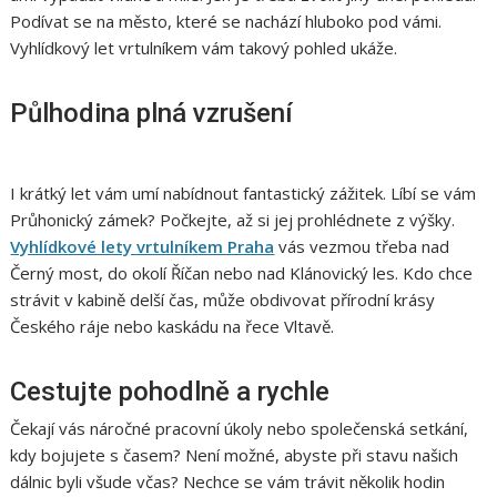
Podívat se na město, které se nachází hluboko pod vámi.
Vyhlídkový let vrtulníkem vám takový pohled ukáže.
Půlhodina plná vzrušení
I krátký let vám umí nabídnout fantastický zážitek. Líbí se vám
Průhonický zámek? Počkejte, až si jej prohlédnete z výšky.
Vyhlídkové lety vrtulníkem Praha
vás vezmou třeba nad
Černý most, do okolí Říčan nebo nad Klánovický les. Kdo chce
strávit v kabině delší čas, může obdivovat přírodní krásy
Českého ráje nebo kaskádu na řece Vltavě.
Cestujte pohodlně a rychle
Čekají vás náročné pracovní úkoly nebo společenská setkání,
kdy bojujete s časem? Není možné, abyste při stavu našich
dálnic byli všude včas? Nechce se vám trávit několik hodin