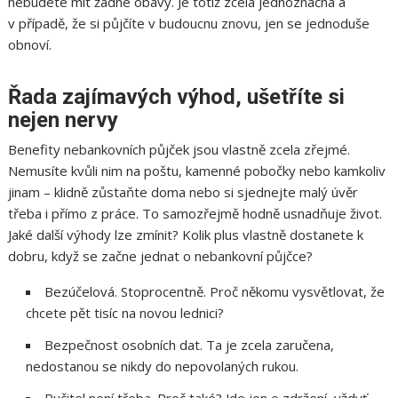
nebudete mít žádné obavy. Je totiž zcela jednoznačná a
v případě, že si půjčíte v budoucnu znovu, jen se jednoduše
obnoví.
Řada zajímavých výhod, ušetříte si
nejen nervy
Benefity nebankovních půjček jsou vlastně zcela zřejmé.
Nemusíte kvůli nim na poštu, kamenné pobočky nebo kamkoliv
jinam – klidně zůstaňte doma nebo si sjednejte malý úvěr
třeba i přímo z práce. To samozřejmě hodně usnadňuje život.
Jaké další výhody lze zmínit? Kolik plus vlastně dostanete k
dobru, když se začne jednat o nebankovní půjčce?
Bezúčelová. Stoprocentně. Proč někomu vysvětlovat, že
chcete pět tisíc na novou lednici?
Bezpečnost osobních dat. Ta je zcela zaručena,
nedostanou se nikdy do nepovolaných rukou.