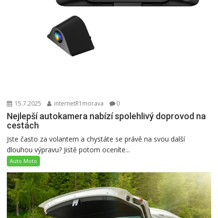
15.7.2025
internetR1morava
0
Nejlepší autokamera nabízí spolehlivý doprovod na
cestách
Jste často za volantem a chystáte se právě na svou další
dlouhou výpravu? Jistě potom oceníte...
Auto Moto