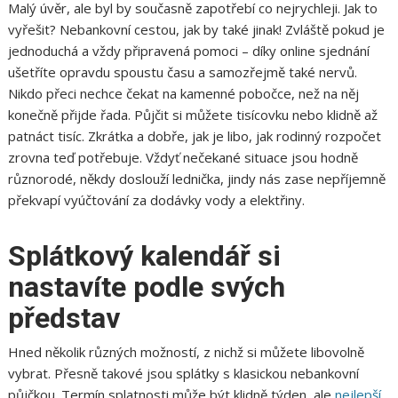
Malý úvěr, ale byl by současně zapotřebí co nejrychleji. Jak to
vyřešit? Nebankovní cestou, jak by také jinak! Zvláště pokud je
jednoduchá a vždy připravená pomoci – díky online sjednání
ušetříte opravdu spoustu času a samozřejmě také nervů.
Nikdo přeci nechce čekat na kamenné pobočce, než na něj
konečně přijde řada. Půjčit si můžete tisícovku nebo klidně až
patnáct tisíc. Zkrátka a dobře, jak je libo, jak rodinný rozpočet
zrovna teď potřebuje. Vždyť nečekané situace jsou hodně
různorodé, někdy doslouží lednička, jindy nás zase nepříjemně
překvapí vyúčtování za dodávky vody a elektřiny.
Splátkový kalendář si
nastavíte podle svých
představ
Hned několik různých možností, z nichž si můžete libovolně
vybrat. Přesně takové jsou splátky s klasickou nebankovní
půjčkou. Termín splatnosti může být klidně týden, ale
nejlepší