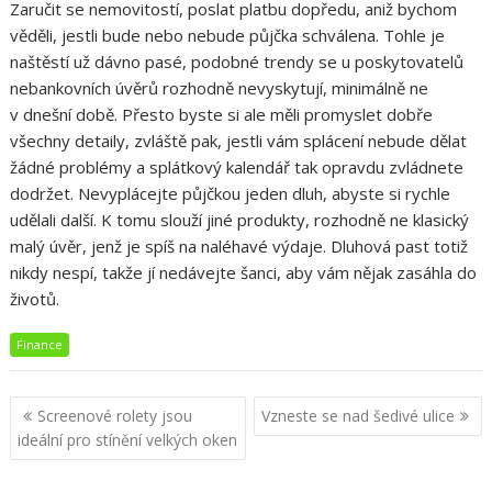
Zaručit se nemovitostí, poslat platbu dopředu, aniž bychom
věděli, jestli bude nebo nebude půjčka schválena. Tohle je
naštěstí už dávno pasé, podobné trendy se u poskytovatelů
nebankovních úvěrů rozhodně nevyskytují, minimálně ne
v dnešní době. Přesto byste si ale měli promyslet dobře
všechny detaily, zvláště pak, jestli vám splácení nebude dělat
žádné problémy a splátkový kalendář tak opravdu zvládnete
dodržet. Nevyplácejte půjčkou jeden dluh, abyste si rychle
udělali další. K tomu slouží jiné produkty, rozhodně ne klasický
malý úvěr, jenž je spíš na naléhavé výdaje. Dluhová past totiž
nikdy nespí, takže jí nedávejte šanci, aby vám nějak zasáhla do
životů.
Finance
Navigace
Screenové rolety jsou
Vzneste se nad šedivé ulice
pro
ideální pro stínění velkých oken
příspěvek