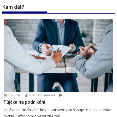
Kam dál?
18.6.2026
internetR1morava
0
Půjčka na podnikání
Půjčka na podnikání: kdy ji opravdu potřebujete a jak ji získat
rychle Každý podnikatel zná ten...