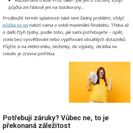
Ručitel není třeba. Proč také? Jde jen o zdržení, vždyť
půjčka zní řádově jen na tisícikoruny…
Prodloužit termín splatnosti také není žádný problém, vždyť
půjčka na op
nabízí sama o sobě maximální flexibilitu. Třeba až
o další čtyři týdny, podle toho, jak sami potřebujete – opět,
zcela bez vysvětlování nebo vyplňování obsáhlých dotazníků.
Půjčte si na elektroniku, složenky, do výplaty, zkrátka na
cokoliv je zrovna potřeba.
Potřebuji záruky? Vůbec ne, to je
překonaná záležitost