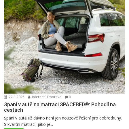
27.3.2025
internetR1morava
0
Spaní v autě na matraci SPACEBED®: Pohodlí na
cestách
Spaní v autě už dávno není jen nouzové řešení pro dobrodruhy.
S kvalitní matrací, jako je...