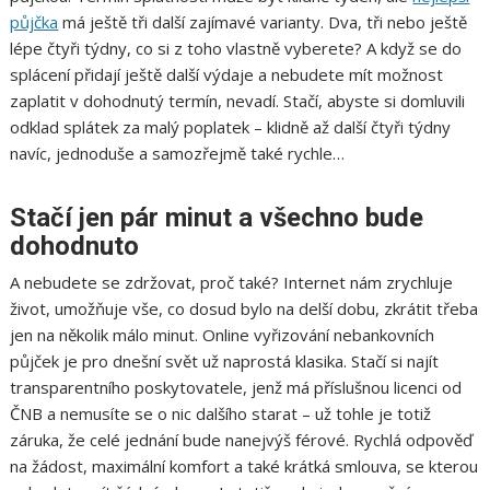
půjčka
má ještě tři další zajímavé varianty. Dva, tři nebo ještě
lépe čtyři týdny, co si z toho vlastně vyberete? A když se do
splácení přidají ještě další výdaje a nebudete mít možnost
zaplatit v dohodnutý termín, nevadí. Stačí, abyste si domluvili
odklad splátek za malý poplatek – klidně až další čtyři týdny
navíc, jednoduše a samozřejmě také rychle…
Stačí jen pár minut a všechno bude
dohodnuto
A nebudete se zdržovat, proč také? Internet nám zrychluje
život, umožňuje vše, co dosud bylo na delší dobu, zkrátit třeba
jen na několik málo minut. Online vyřizování nebankovních
půjček je pro dnešní svět už naprostá klasika. Stačí si najít
transparentního poskytovatele, jenž má příslušnou licenci od
ČNB a nemusíte se o nic dalšího starat – už tohle je totiž
záruka, že celé jednání bude nanejvýš férové. Rychlá odpověď
na žádost, maximální komfort a také krátká smlouva, se kterou