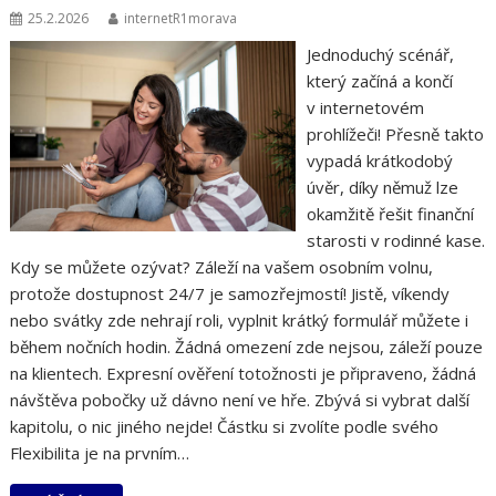
25.2.2026
internetR1morava
Jednoduchý scénář,
který začíná a končí
v internetovém
prohlížeči! Přesně takto
vypadá krátkodobý
úvěr, díky němuž lze
okamžitě řešit finanční
starosti v rodinné kase.
Kdy se můžete ozývat? Záleží na vašem osobním volnu,
protože dostupnost 24/7 je samozřejmostí! Jistě, víkendy
nebo svátky zde nehrají roli, vyplnit krátký formulář můžete i
během nočních hodin. Žádná omezení zde nejsou, záleží pouze
na klientech. Expresní ověření totožnosti je připraveno, žádná
návštěva pobočky už dávno není ve hře. Zbývá si vybrat další
kapitolu, o nic jiného nejde! Částku si zvolíte podle svého
Flexibilita je na prvním…