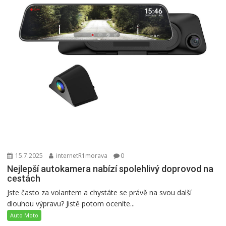
15.7.2025
internetR1morava
0
Nejlepší autokamera nabízí spolehlivý doprovod na
cestách
Jste často za volantem a chystáte se právě na svou další
dlouhou výpravu? Jistě potom oceníte...
Auto Moto