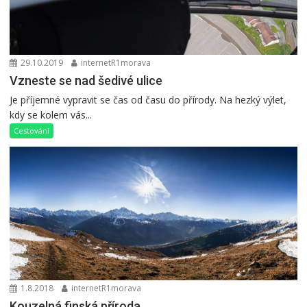
29.10.2019
internetR1morava
Vzneste se nad šedivé ulice
Je příjemné vypravit se čas od času do přírody. Na hezký výlet,
kdy se kolem vás...
Cestování
1.8.2018
internetR1morava
Kouzelná finská příroda