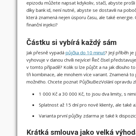
epizodu můžete napsat kdykoliv, stačí, abyste prošli
díky bank id, není nutné, abyste se dostavili na pob
která znamená nejen úsporu času, ale také energie. 
finanční injekci?
Částku si vybírá každý sám
Jak přesně vypadá
půjčka do 10 minut
? Její příběh je
vyhovuje v danou chvíli nejvíce! Řeč čísel představuj
v tomto případě? Kolik si lze půjčit a na jak dlouho
tři kombinace, ale mnohem více variant. Znamená to p
možného. Chcete poznat PůjčkuBezVolání opravdu zb
1 000 Kč a 30 000 Kč, to jsou dva limity, s nim
Splatnost až 15 dní pro nové klienty, ale také 
Varianta první půjčky zdarma je také k dispozi
Krátká smlouva jako velká výhod