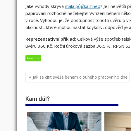
Jaké výhody skrývá
malá půjčka ihned
? Její největší 
papírování rozhodně nečekejte! Vyřízení během několik
v roce. Výhodou je, že dostupnost tohoto úvěru o ví
okolnosti, které mohou nastat kdykoliv, odpověď je 
Reprezentativní příklad:
Celková výše spotřebitelsk
úvěru 360 Kč, Roční úroková sazba 36,5 %, RPSN 53
Finance
Navigace
Jak se cítit svěže během dlouhého pracovního dne
pro
příspěvek
Kam dál?