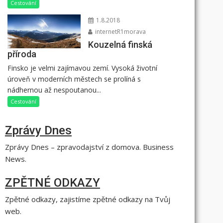
Cestování
1.8.2018
internetR1morava
Kouzelná finská
příroda
Finsko je velmi zajímavou zemí. Vysoká životní
úroveň v moderních městech se prolíná s
nádhernou až nespoutanou...
Cestování
Zprávy Dnes
Zprávy Dnes – zpravodajství z domova. Business
News.
ZPĚTNÉ ODKAZY
Zpětné odkazy, zajistíme zpětné odkazy na Tvůj
web.