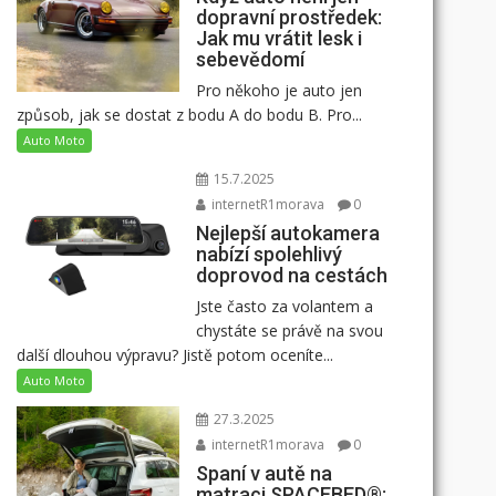
dopravní prostředek:
Jak mu vrátit lesk i
sebevědomí
Pro někoho je auto jen
způsob, jak se dostat z bodu A do bodu B. Pro...
Auto Moto
15.7.2025
internetR1morava
0
Nejlepší autokamera
nabízí spolehlivý
doprovod na cestách
Jste často za volantem a
chystáte se právě na svou
další dlouhou výpravu? Jistě potom oceníte...
Auto Moto
27.3.2025
internetR1morava
0
Spaní v autě na
matraci SPACEBED®: