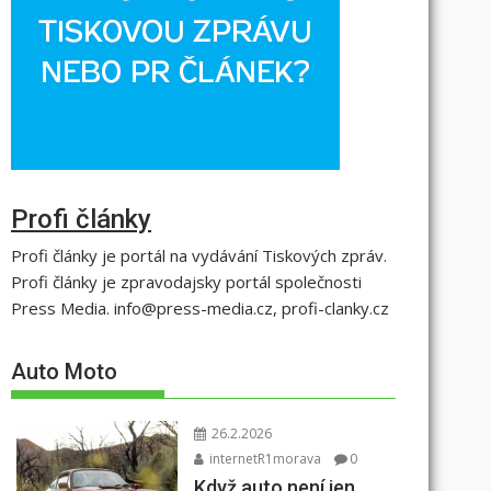
Profi články
Profi články je portál na vydávání Tiskových zpráv.
Profi články je zpravodajsky portál společnosti
Press Media. info@press-media.cz, profi-clanky.cz
Auto Moto
26.2.2026
internetR1morava
0
Když auto není jen