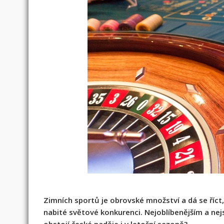
Zimních sportů je obrovské množství a dá se říct
nabité světové konkurenci. Nejoblíbenějším a nej