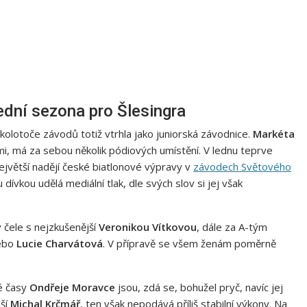
ední sezona pro Šlesingra
kolotoče závodů totiž vtrhla jako juniorská závodnice.
Markéta
mi, má za sebou několik pódiových umístění. V lednu teprve
jvětší nadějí české biatlonové výpravy v
závodech Světového
dívkou udělá mediální tlak, dle svých slov si jej však
 čele s nejzkušenější
Veronikou Vítkovou
, dále za A-tým
ebo
Lucie Charvátová
. V přípravě se všem ženám poměrně
é časy
Ondřeje Moravce
jsou, zdá se, bohužel pryč, navíc jej
pší
Michal Krčmář
, ten však nepodává příliš stabilní výkony. Na