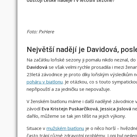
obstojí české naděje i v letošní sezoně?
Foto: PxHere
Největší nadějí je Davidová, posl
Na začátku loňské sezony ji pomalu nikdo neznal, do 
Davidová
se však velmi rychle prosadila i mezi žena
23letá závodnice je proto díky loňským výsledkům ne
poháru v biatlonu
. Je otázkou, co s touto sympatickou 
nepřipouští a za jedničku se nepovažuje.
V ženském biatlonu máme i další nadějné závodnice v
závodí
Eva Kristejn Puskarčíková
,
Jessica Jislová
n
dařilo, můžeme se tak jen těšit na jejich výkony.
Situace v
mužském biatlonu
je o něco horší – hvězdn
často trápí různé zdravotní problémy. Loni byl nejle