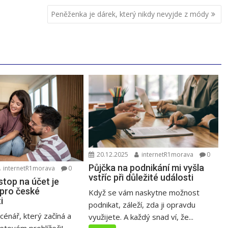
Peněženka je dárek, který nikdy nevyjde z módy
20.12.2025
internetR1morava
0
Půjčka na podnikání mi vyšla
internetR1morava
0
vstříc při důležité události
stop na účet je
 pro české
Když se vám naskytne možnost
i
podnikat, záleží, zda ji opravdu
cénář, který začíná a
využijete. A každý snad ví, že...