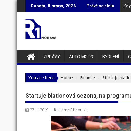
Skip
Kdy
Půj
Sobota, 8 srpna, 2026
Právě se stalo
to
content
ZPRÁVY
AUTO MOTO
BYDLENÍ
C
You are here
Home
Finance
Startuje biat
Startuje biatlonová sezona, na progra
27.11.2019
internetR1morava