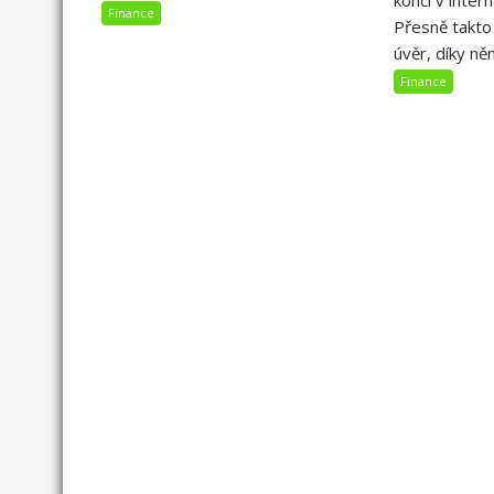
končí v inter
Finance
Přesně takto
úvěr, díky něm
Finance