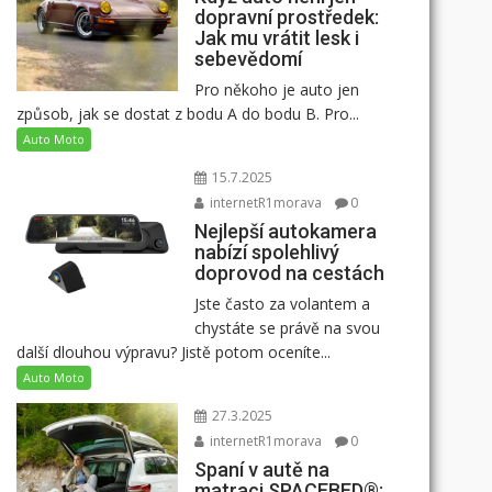
dopravní prostředek:
Jak mu vrátit lesk i
sebevědomí
Pro někoho je auto jen
způsob, jak se dostat z bodu A do bodu B. Pro...
Auto Moto
15.7.2025
internetR1morava
0
Nejlepší autokamera
nabízí spolehlivý
doprovod na cestách
Jste často za volantem a
chystáte se právě na svou
další dlouhou výpravu? Jistě potom oceníte...
Auto Moto
27.3.2025
internetR1morava
0
Spaní v autě na
matraci SPACEBED®: