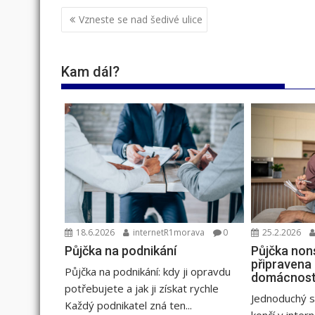
Navigace
Vzneste se nad šedivé ulice
pro
příspěvek
Kam dál?
18.6.2026
internetR1morava
0
25.2.2026
Půjčka na podnikání
Půjčka non
připravena
Půjčka na podnikání: kdy ji opravdu
domácnost
potřebujete a jak ji získat rychle
Jednoduchý s
Každý podnikatel zná ten...