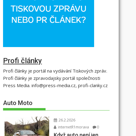
Profi články
Profi články je portál na vydávání Tiskových zpráv.
Profi články je zpravodajsky portál společnosti
Press Media. info@press-media.cz, profi-clanky.cz
Auto Moto
26.2.2026
internetR1morava
0
Když auto není jen