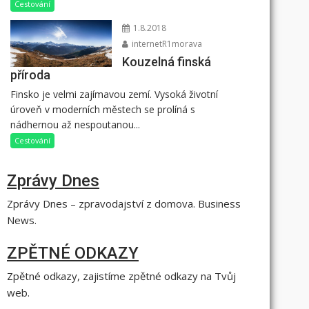
Cestování
1.8.2018
internetR1morava
Kouzelná finská
příroda
Finsko je velmi zajímavou zemí. Vysoká životní
úroveň v moderních městech se prolíná s
nádhernou až nespoutanou...
Cestování
Zprávy Dnes
Zprávy Dnes – zpravodajství z domova. Business
News.
ZPĚTNÉ ODKAZY
Zpětné odkazy, zajistíme zpětné odkazy na Tvůj
web.