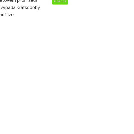
netovém prohlížeči!
Finance
 vypadá krátkodobý
už lze...