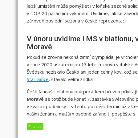
lepší umístění může pomýšlet i v loňské sezoně soli
v TOP 20 parádním výkonem. Uvidíme, jak se závo
zároveň poslední sezona v české reprezentaci.
V únoru uvidíme i MS v biatlonu,
Moravě
Pokud se zrovna nekoná zimní olympiáda, je vrchol
v roce 2020 uskuteční po 13 letech znovu v italské 
Švédsku nezískalo Česko ani jeden cenný kov, což se
StarDance
, stávalo velmi zřídka.
Čeští fanoušci biatlonu pak počátkem března přivítají
Moravě
se totiž bude konat 7. zastávka Světového 
v kvalitní podmínky – v tento pozdější termín už v 
našim ženám a mužům osobně zafandit, pospěšte si 
Finance