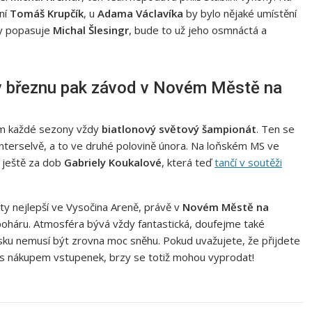
dní
Tomáš Krupčík
, u
Adama Václavíka
by bylo nějaké umístění
dy popasuje
Michal Šlesingr
, bude to už jeho osmnáctá a
 v březnu pak závod v Novém Městě na
em každé sezony vždy
biatlonový světový šampionát
. Ten se
Anterselvě, a to ve druhé polovině února. Na loňském MS ve
 ještě za dob
Gabriely Koukalové
, která teď
tančí v soutěži
 ty nejlepší ve Vysočina Areně, právě v
Novém Městě na
poháru. Atmosféra bývá vždy fantastická, doufejme také
Česku nemusí být zrovna moc sněhu. Pokud uvažujete, že přijdete
s nákupem vstupenek, brzy se totiž mohou vyprodat!