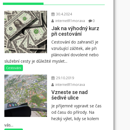
30.4.2024
internetR1morava
0
Jak na výhodný kurz
při cestování
Cestování do zahraničí je
vzrušující zážitek, ale při
plánování dovolené nebo
služební cesty je důležité myslet...
Cestování
29.10.2019
internetR1morava
Vzneste se nad
šedivé ulice
Je příjemné vypravit se čas
od času do přírody. Na
hezký výlet, kdy se kolem
vás...