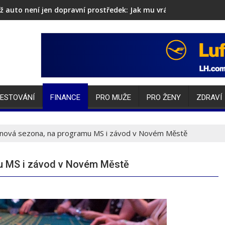
ž auto není jen dopravní prostředek: Jak mu vrátit lesk i sebev
čka nonstop na účet je připravena pro české domácnosti
ESTOVÁNÍ
FINANCE
PRO MUŽE
PRO ŽENY
ZDRAVÍ
lonová sezona, na programu MS i závod v Novém Městě
mu MS i závod v Novém Městě