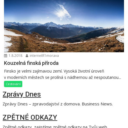
1.8.2018
internetR1morava
Kouzelná finská příroda
Finsko je velmi zajímavou zemí. Vysoká životní úroveň
v moderních městech se prolíná s nádhernou až nespoutanou...
Cestování
Zprávy Dnes
Zprávy Dnes – zpravodajství z domova. Business News.
ZPĚTNÉ ODKAZY
Zpětné odkazy, zajistíme zpětné odkazy na Tvůj web.