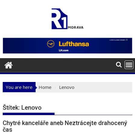
Skip
to
content
You are here
Home
Lenovo
Štítek:
Lenovo
Chytré kanceláře aneb Neztrácejte drahocený
čas