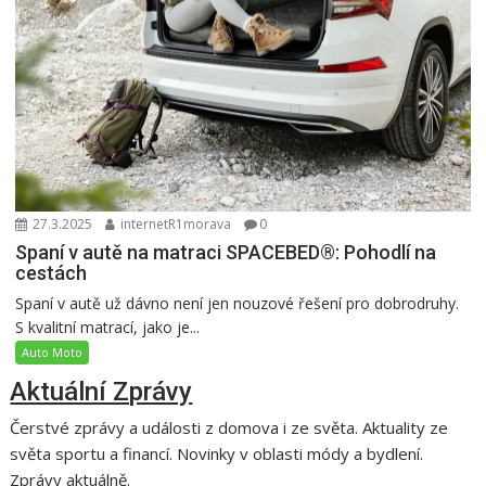
27.3.2025
internetR1morava
0
Spaní v autě na matraci SPACEBED®: Pohodlí na
cestách
Spaní v autě už dávno není jen nouzové řešení pro dobrodruhy.
S kvalitní matrací, jako je...
Auto Moto
Aktuální Zprávy
Čerstvé zprávy a události z domova i ze světa. Aktuality ze
světa sportu a financí. Novinky v oblasti módy a bydlení.
Zprávy aktuálně.