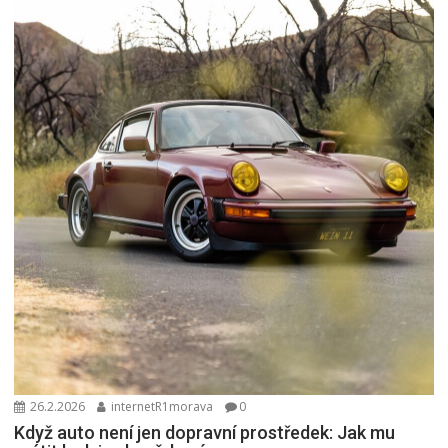
26.2.2026
internetR1morava
0
Když auto není jen dopravní prostředek: Jak mu