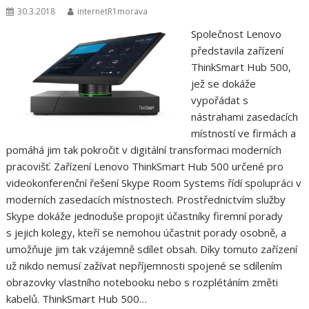
30.3.2018
internetR1morava
Společnost Lenovo
představila zařízení
ThinkSmart Hub 500,
jež se dokáže
vypořádat s
nástrahami zasedacích
místností ve firmách a
pomáhá jim tak pokročit v digitální transformaci moderních
pracovišť. Zařízení Lenovo ThinkSmart Hub 500 určené pro
videokonferenční řešení Skype Room Systems řídí spolupráci v
moderních zasedacích místnostech. Prostřednictvím služby
Skype dokáže jednoduše propojit účastníky firemní porady
s jejich kolegy, kteří se nemohou účastnit porady osobně, a
umožňuje jim tak vzájemně sdílet obsah. Díky tomuto zařízení
už nikdo nemusí zažívat nepříjemnosti spojené se sdílením
obrazovky vlastního notebooku nebo s rozplétáním změti
kabelů. ThinkSmart Hub 500…