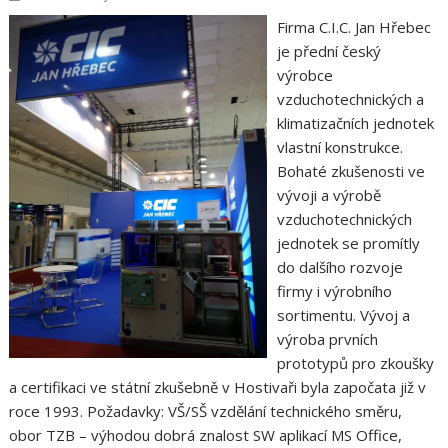
Firma C.I.C. Jan Hřebec
je přední český
výrobce
vzduchotechnických a
klimatizačních jednotek
vlastní konstrukce.
Bohaté zkušenosti ve
vývoji a výrobě
vzduchotechnických
jednotek se promítly
do dalšího rozvoje
firmy i výrobního
sortimentu. Vývoj a
výroba prvních
prototypů pro zkoušky
a certifikaci ve státní zkušebně v Hostivaři byla započata již v
roce 1993. Požadavky: VŠ/SŠ vzdělání technického směru,
obor TZB – výhodou dobrá znalost SW aplikací MS Office,