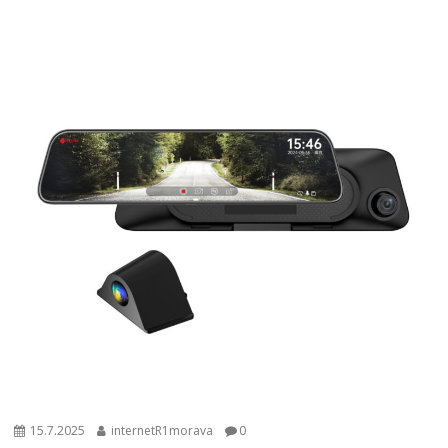
15.7.2025
internetR1morava
0