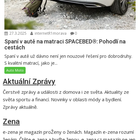
27.3.2025
internetR1morava
0
Spaní v autě na matraci SPACEBED®: Pohodlí na
cestách
Spaní v autě už dávno není jen nouzové řešení pro dobrodruhy.
S kvalitní matrací, jako je...
Auto Moto
Aktuální Zprávy
Čerstvé zprávy a události z domova i ze světa. Aktuality ze
světa sportu a financí. Novinky v oblasti módy a bydlení.
Zprávy aktuálně.
Zena
e-zena je magazín proŽeny o ženách. Magazín e-zena rozumí
ženám. Čtěte e-zena a buďte ženou. e-zena.cz magazín ne jen