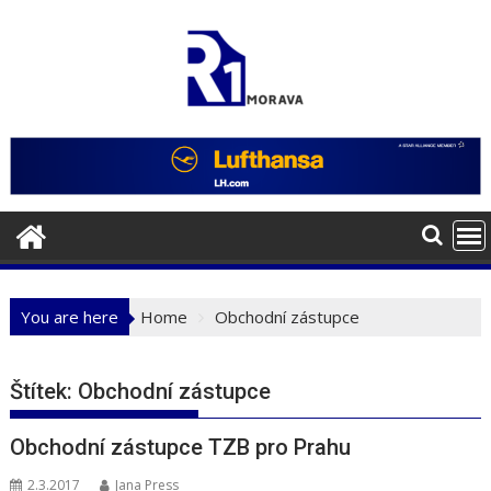
Skip
to
content
You are here
Home
Obchodní zástupce
Štítek:
Obchodní zástupce
Obchodní zástupce TZB pro Prahu
2.3.2017
Jana Press