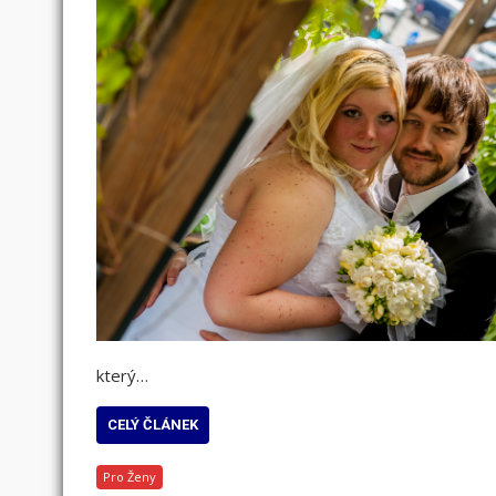
který…
CELÝ ČLÁNEK
Pro Ženy