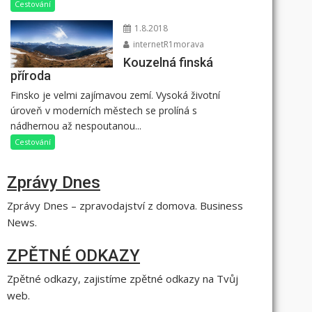
Cestování
1.8.2018
internetR1morava
Kouzelná finská
příroda
Finsko je velmi zajímavou zemí. Vysoká životní
úroveň v moderních městech se prolíná s
nádhernou až nespoutanou...
Cestování
Zprávy Dnes
Zprávy Dnes – zpravodajství z domova. Business
News.
ZPĚTNÉ ODKAZY
Zpětné odkazy, zajistíme zpětné odkazy na Tvůj
web.