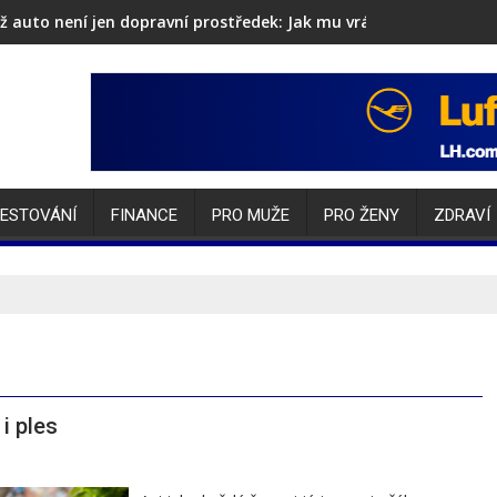
ž auto není jen dopravní prostředek: Jak mu vrátit lesk i sebev
ESTOVÁNÍ
FINANCE
PRO MUŽE
PRO ŽENY
ZDRAVÍ
i ples