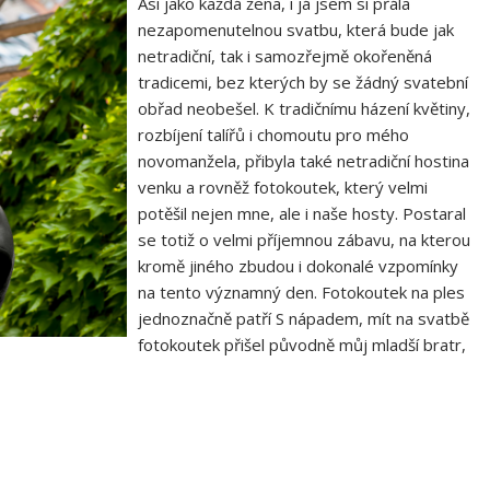
Asi jako každá žena, i já jsem si přála
nezapomenutelnou svatbu, která bude jak
netradiční, tak i samozřejmě okořeněná
tradicemi, bez kterých by se žádný svatební
obřad neobešel. K tradičnímu házení květiny,
rozbíjení talířů i chomoutu pro mého
novomanžela, přibyla také netradiční hostina
venku a rovněž fotokoutek, který velmi
potěšil nejen mne, ale i naše hosty. Postaral
se totiž o velmi příjemnou zábavu, na kterou
kromě jiného zbudou i dokonalé vzpomínky
na tento významný den. Fotokoutek na ples
jednoznačně patří S nápadem, mít na svatbě
fotokoutek přišel původně můj mladší bratr,