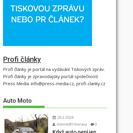
Profi články
Profi články je portál na vydávání Tiskových zpráv.
Profi články je zpravodajsky portál společnosti
Press Media. info@press-media.cz, profi-clanky.cz
Auto Moto
26.2.2026
internetR1morava
0
Když auto není jen