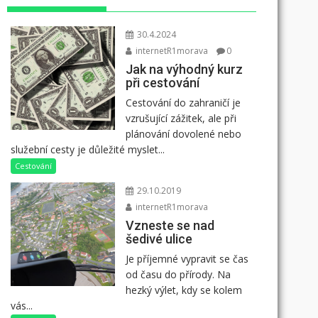
30.4.2024
internetR1morava
0
Jak na výhodný kurz
při cestování
Cestování do zahraničí je
vzrušující zážitek, ale při
plánování dovolené nebo
služební cesty je důležité myslet...
Cestování
29.10.2019
internetR1morava
Vzneste se nad
šedivé ulice
Je příjemné vypravit se čas
od času do přírody. Na
hezký výlet, kdy se kolem
vás...