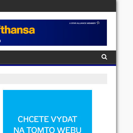
ědomí