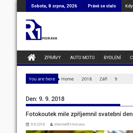
Skip
Kdy
Sobota, 8 srpna, 2026
Právě se stalo
to
content
ZPRÁVY
AUTO MOTO
BYDLENÍ
C
You are here
Home
2018
Září
9
Den:
9. 9. 2018
Fotokoutek mile zpříjemnil svatební den 
9.9.2018
internetR1morava