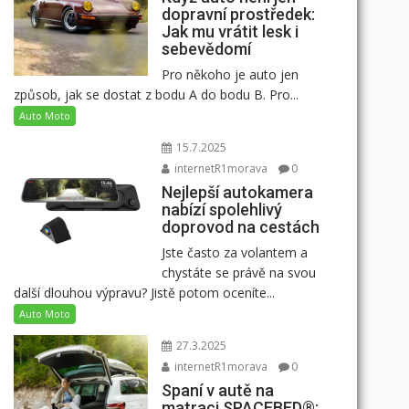
dopravní prostředek:
Jak mu vrátit lesk i
sebevědomí
Pro někoho je auto jen
způsob, jak se dostat z bodu A do bodu B. Pro...
Auto Moto
15.7.2025
internetR1morava
0
Nejlepší autokamera
nabízí spolehlivý
doprovod na cestách
Jste často za volantem a
chystáte se právě na svou
další dlouhou výpravu? Jistě potom oceníte...
Auto Moto
27.3.2025
internetR1morava
0
Spaní v autě na
matraci SPACEBED®: