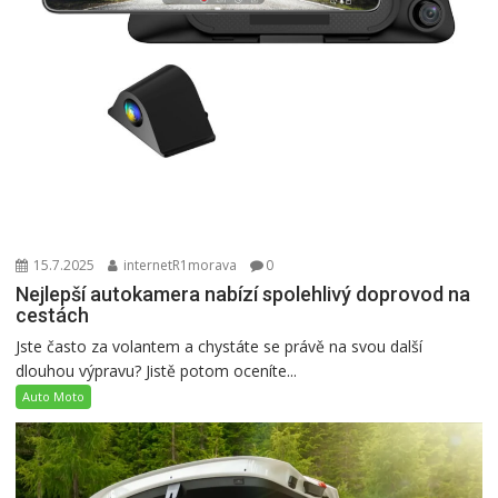
15.7.2025
internetR1morava
0
Nejlepší autokamera nabízí spolehlivý doprovod na
cestách
Jste často za volantem a chystáte se právě na svou další
dlouhou výpravu? Jistě potom oceníte...
Auto Moto