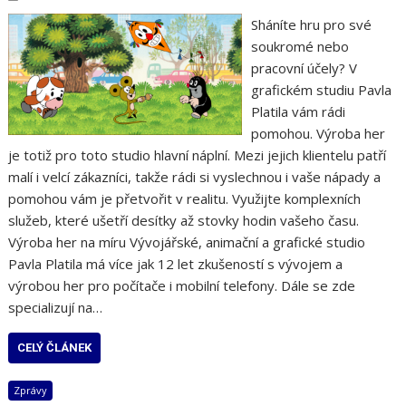
Sháníte hru pro své
soukromé nebo
pracovní účely? V
grafickém studiu Pavla
Platila vám rádi
pomohou. Výroba her
je totiž pro toto studio hlavní náplní. Mezi jejich klientelu patří
malí i velcí zákazníci, takže rádi si vyslechnou i vaše nápady a
pomohou vám je přetvořit v realitu. Využijte komplexních
služeb, které ušetří desítky až stovky hodin vašeho času.
Výroba her na míru Vývojářské, animační a grafické studio
Pavla Platila má více jak 12 let zkušeností s vývojem a
výrobou her pro počítače i mobilní telefony. Dále se zde
specializují na…
CELÝ ČLÁNEK
Zprávy