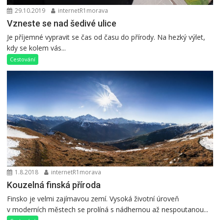
29.10.2019
internetR1morava
Vzneste se nad šedivé ulice
Je příjemné vypravit se čas od času do přírody. Na hezký výlet,
kdy se kolem vás...
Cestování
1.8.2018
internetR1morava
Kouzelná finská příroda
Finsko je velmi zajímavou zemí. Vysoká životní úroveň
v moderních městech se prolíná s nádhernou až nespoutanou...