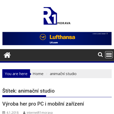
Skip
to
content
You are here
Home
animační studio
Štítek:
animační studio
Výroba her pro PC i mobilní zařízení
4.1.2018
internetR1morava