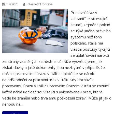
1.8.2025
internetR1morava
Pracovní úraz v
zahraničí je stresující
situací, zejména pokud
se týká jiného právního
systému než toho
polského. Itálie má
vlastní postupy týkající
se uplatňování nároků
ze strany zraněných zaměstnanců. Níže vysvětlujeme, jak
získat dávky a jaké dokumenty jsou nezbytné v případě, že
došlo k pracovnímu úrazu v Itálii a uplatňuje se nárok
na odškodnění za pracovní úraz v Itálii. Kdy dochází k
pracovnímu úrazu v Itálii? Pracovním úrazem v Itálii se rozumí
každá náhlá událost související s vykonávanou prací, která
vede ke zranění nebo trvalému poškození zdraví. Může jít jak o
nehodu na…