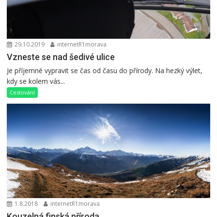
29.10.2019
internetR1morava
Vzneste se nad šedivé ulice
Je příjemné vypravit se čas od času do přírody. Na hezký výlet,
kdy se kolem vás...
Cestování
1.8.2018
internetR1morava
Kouzelná finská příroda