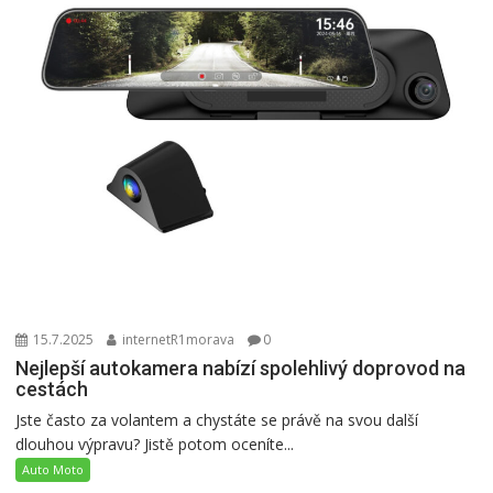
15.7.2025
internetR1morava
0
Nejlepší autokamera nabízí spolehlivý doprovod na
cestách
Jste často za volantem a chystáte se právě na svou další
dlouhou výpravu? Jistě potom oceníte...
Auto Moto