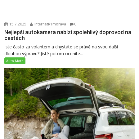
15.7.2025
internetR1morava
0
Nejlepší autokamera nabízí spolehlivý doprovod na
cestách
Jste často za volantem a chystáte se právě na svou další
dlouhou výpravu? Jistě potom oceníte...
Auto Moto