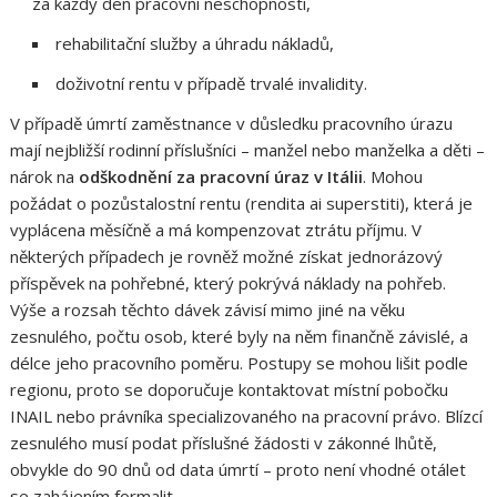
za každý den pracovní neschopnosti,
rehabilitační služby a úhradu nákladů,
doživotní rentu v případě trvalé invalidity.
V případě úmrtí zaměstnance v důsledku pracovního úrazu
mají nejbližší rodinní příslušníci – manžel nebo manželka a děti –
nárok na
odškodnění za pracovní úraz v Itálii
. Mohou
požádat o pozůstalostní rentu (rendita ai superstiti), která je
vyplácena měsíčně a má kompenzovat ztrátu příjmu. V
některých případech je rovněž možné získat jednorázový
příspěvek na pohřebné, který pokrývá náklady na pohřeb.
Výše a rozsah těchto dávek závisí mimo jiné na věku
zesnulého, počtu osob, které byly na něm finančně závislé, a
délce jeho pracovního poměru. Postupy se mohou lišit podle
regionu, proto se doporučuje kontaktovat místní pobočku
INAIL nebo právníka specializovaného na pracovní právo. Blízcí
zesnulého musí podat příslušné žádosti v zákonné lhůtě,
obvykle do 90 dnů od data úmrtí – proto není vhodné otálet
se zahájením formalit.