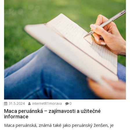
31.5.2024
internetR1morava
0
Maca peruánská – zajímavosti a užitečné
informace
Maca peruánská, známá také jako peruánský ženšen, je