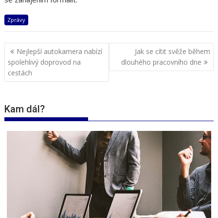
Zprávy
Navigace
Nejlepší autokamera nabízí
Jak se cítit svěže během
pro
spolehlivý doprovod na
dlouhého pracovního dne
příspěvek
cestách
Kam dál?