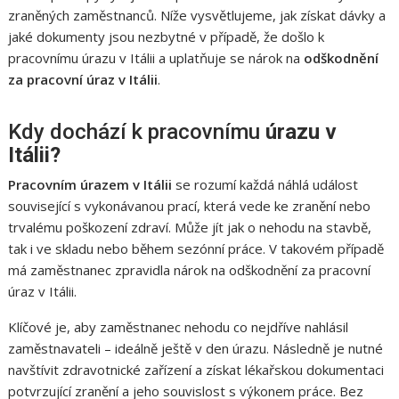
zraněných zaměstnanců. Níže vysvětlujeme, jak získat dávky a
jaké dokumenty jsou nezbytné v případě, že došlo k
pracovnímu úrazu v Itálii a uplatňuje se nárok na
odškodnění
za pracovní úraz v Itálii
.
Kdy dochází k pracovnímu
úrazu v
Itálii?
Pracovním úrazem v Itálii
se rozumí každá náhlá událost
související s vykonávanou prací, která vede ke zranění nebo
trvalému poškození zdraví. Může jít jak o nehodu na stavbě,
tak i ve skladu nebo během sezónní práce. V takovém případě
má zaměstnanec zpravidla nárok na odškodnění za pracovní
úraz v Itálii.
Klíčové je, aby zaměstnanec nehodu co nejdříve nahlásil
zaměstnavateli – ideálně ještě v den úrazu. Následně je nutné
navštívit zdravotnické zařízení a získat lékařskou dokumentaci
potvrzující zranění a jeho souvislost s výkonem práce. Bez