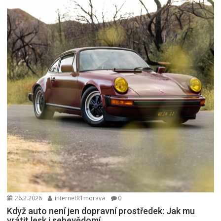
26.2.2026
internetR1morava
0
Když auto není jen dopravní prostředek: Jak mu
vrátit lesk i sebevědomí