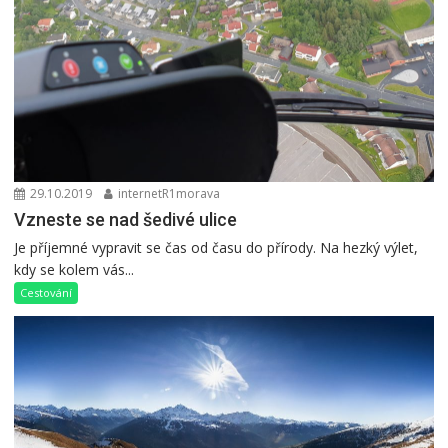
29.10.2019
internetR1morava
Vzneste se nad šedivé ulice
Je příjemné vypravit se čas od času do přírody. Na hezký výlet,
kdy se kolem vás...
Cestování