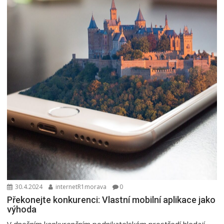
30.4.2024
internetR1morava
0
Překonejte konkurenci: Vlastní mobilní aplikace jako
výhoda
V dnešním konkurenčním podnikatelském prostředí hledají