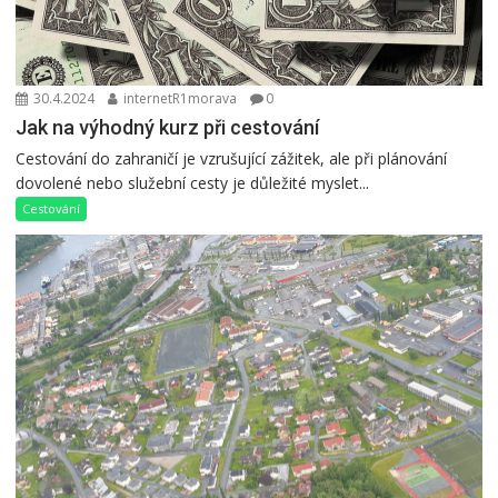
30.4.2024
internetR1morava
0
Jak na výhodný kurz při cestování
Cestování do zahraničí je vzrušující zážitek, ale při plánování
dovolené nebo služební cesty je důležité myslet...
Cestování