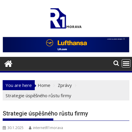
Skip
to
content
You are here
Home
Zprávy
Strategie úspěšného růstu firmy
Strategie úspěšného růstu firmy
30.1.2025
internetR1morava