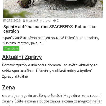
27.3.2025
internetR1morava
0
Spaní v autě na matraci SPACEBED®: Pohodlí na
cestách
Spaní v autě už dávno není jen nouzové řešení pro dobrodruhy.
S kvalitní matrací, jako je...
Auto Moto
Aktuální Zprávy
Čerstvé zprávy a události z domova i ze světa. Aktuality ze
světa sportu a financí. Novinky v oblasti módy a bydlení.
Zprávy aktuálně.
Zena
e-zena je magazín proŽeny o ženách. Magazín e-zena rozumí
ženám. Čtěte e-zena a buďte ženou. e-zena.cz magazín ne jen