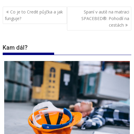
Navigace
Co je to Credit půjčka a jak
Spaní v autě na matraci
pro
funguje?
SPACEBED®: Pohodlí na
příspěvek
cestách
Kam dál?