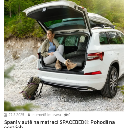
27.3.2025
internetR1morava
0
Spaní v autě na matraci SPACEBED®: Pohodlí na
cestách