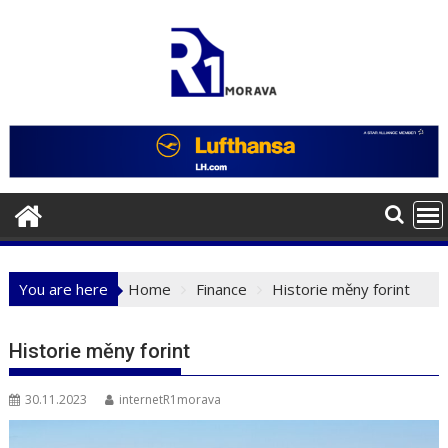
Skip
to
content
You are here
Home
Finance
Historie měny forint
Historie měny forint
30.11.2023
internetR1morava