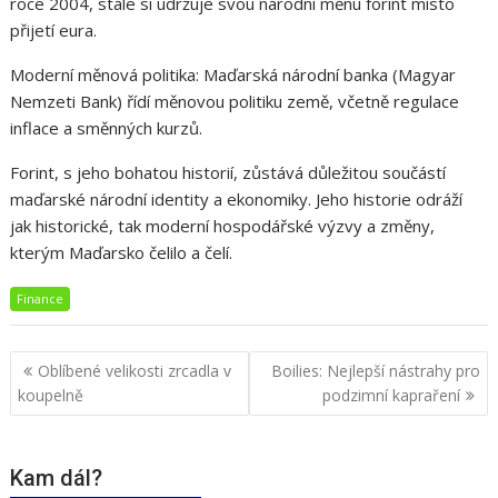
roce 2004, stále si udržuje svou národní měnu forint místo
přijetí eura.
Moderní měnová politika: Maďarská národní banka (Magyar
Nemzeti Bank) řídí měnovou politiku země, včetně regulace
inflace a směnných kurzů.
Forint, s jeho bohatou historií, zůstává důležitou součástí
maďarské národní identity a ekonomiky. Jeho historie odráží
jak historické, tak moderní hospodářské výzvy a změny,
kterým Maďarsko čelilo a čelí.
Finance
Navigace
Oblíbené velikosti zrcadla v
Boilies: Nejlepší nástrahy pro
pro
koupelně
podzimní kapraření
příspěvek
Kam dál?