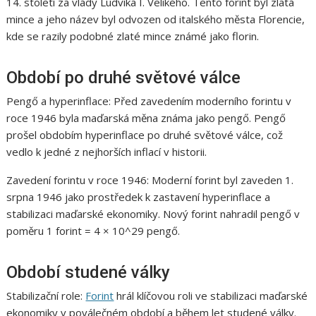
14. století za vlády Ludvíka I. Velikého. Tento forint byl zlatá
mince a jeho název byl odvozen od italského města Florencie,
kde se razily podobné zlaté mince známé jako florin.
Období po druhé světové válce
Pengő a hyperinflace: Před zavedením moderního forintu v
roce 1946 byla maďarská měna známa jako pengő. Pengő
prošel obdobím hyperinflace po druhé světové válce, což
vedlo k jedné z nejhorších inflací v historii.
Zavedení forintu v roce 1946: Moderní forint byl zaveden 1.
srpna 1946 jako prostředek k zastavení hyperinflace a
stabilizaci maďarské ekonomiky. Nový forint nahradil pengő v
poměru 1 forint = 4 × 10^29 pengő.
Období studené války
Stabilizační role:
Forint
hrál klíčovou roli ve stabilizaci maďarské
ekonomiky v poválečném období a během let studené války.