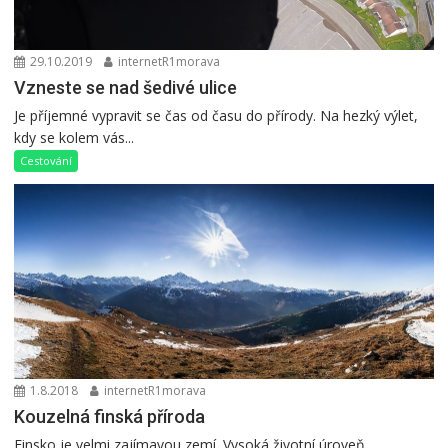
29.10.2019
internetR1morava
Vzneste se nad šedivé ulice
Je příjemné vypravit se čas od času do přírody. Na hezký výlet,
kdy se kolem vás...
Cestování
1.8.2018
internetR1morava
Kouzelná finská příroda
Finsko je velmi zajímavou zemí. Vysoká životní úroveň