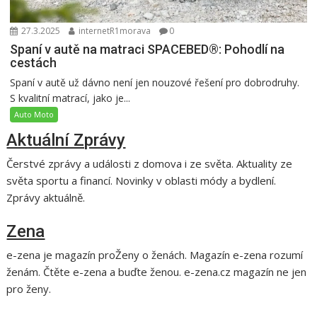
27.3.2025
internetR1morava
0
Spaní v autě na matraci SPACEBED®: Pohodlí na
cestách
Spaní v autě už dávno není jen nouzové řešení pro dobrodruhy.
S kvalitní matrací, jako je...
Auto Moto
Aktuální Zprávy
Čerstvé zprávy a události z domova i ze světa. Aktuality ze
světa sportu a financí. Novinky v oblasti módy a bydlení.
Zprávy aktuálně.
Zena
e-zena je magazín proŽeny o ženách. Magazín e-zena rozumí
ženám. Čtěte e-zena a buďte ženou. e-zena.cz magazín ne jen
pro ženy.