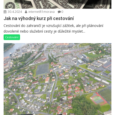
30.4.2024
internetR1morava
0
Jak na výhodný kurz při cestování
Cestování do zahraničí je vzrušující zážitek, ale při plánování
dovolené nebo služební cesty je důležité myslet...
Cestování