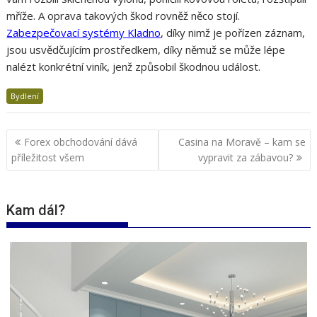
mříže. A oprava takových škod rovněž něco stojí.
Zabezpečovací systémy Kladno
, díky nimž je pořízen záznam,
jsou usvědčujícím prostředkem, díky němuž se může lépe
nalézt konkrétní viník, jenž způsobil škodnou událost.
Bydlení
Navigace
Forex obchodování dává
Casina na Moravě – kam se
pro
příležitost všem
vypravit za zábavou?
příspěvek
Kam dál?