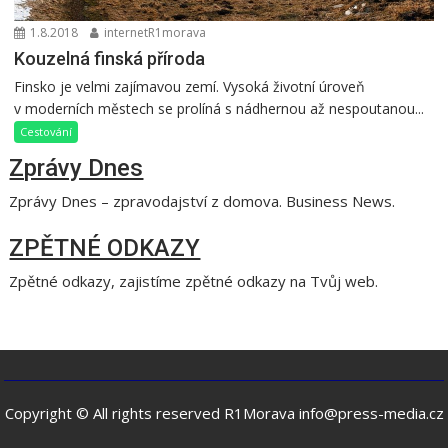
1.8.2018
internetR1morava
Kouzelná finská příroda
Finsko je velmi zajímavou zemí. Vysoká životní úroveň
v moderních městech se prolíná s nádhernou až nespoutanou...
Cestování
Zprávy Dnes
Zprávy Dnes – zpravodajství z domova. Business News.
ZPĚTNÉ ODKAZY
Zpětné odkazy, zajistíme zpětné odkazy na Tvůj web.
Copyright © All rights reserved R1Morava info@press-media.cz