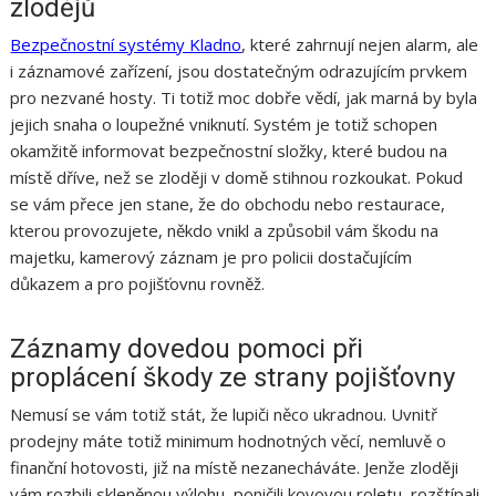
zlodějů
Bezpečnostní systémy Kladno
, které zahrnují nejen alarm, ale
i záznamové zařízení, jsou dostatečným odrazujícím prvkem
pro nezvané hosty. Ti totiž moc dobře vědí, jak marná by byla
jejich snaha o loupežné vniknutí. Systém je totiž schopen
okamžitě informovat bezpečnostní složky, které budou na
místě dříve, než se zloději v domě stihnou rozkoukat. Pokud
se vám přece jen stane, že do obchodu nebo restaurace,
kterou provozujete, někdo vnikl a způsobil vám škodu na
majetku, kamerový záznam je pro policii dostačujícím
důkazem a pro pojišťovnu rovněž.
Záznamy dovedou pomoci při
proplácení škody ze strany pojišťovny
Nemusí se vám totiž stát, že lupiči něco ukradnou. Uvnitř
prodejny máte totiž minimum hodnotných věcí, nemluvě o
finanční hotovosti, již na místě nezanecháváte. Jenže zloději
vám rozbili skleněnou výlohu, poničili kovovou roletu, rozštípali