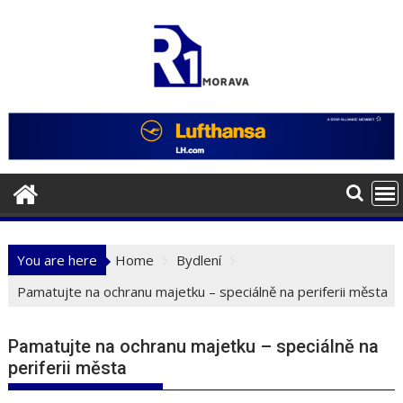
Skip
to
content
You are here
Home
Bydlení
Pamatujte na ochranu majetku – speciálně na periferii města
Pamatujte na ochranu majetku – speciálně na
periferii města