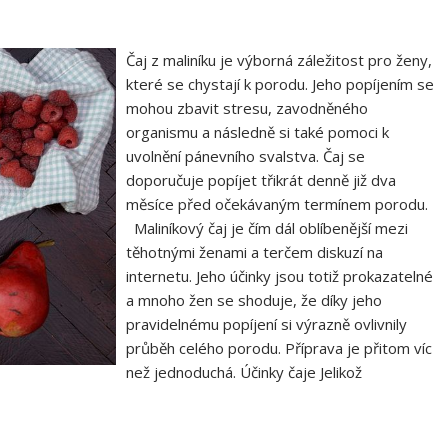
Čaj z maliníku je výborná záležitost pro ženy,
které se chystají k porodu. Jeho popíjením se
mohou zbavit stresu, zavodněného
organismu a následně si také pomoci k
uvolnění pánevního svalstva. Čaj se
doporučuje popíjet třikrát denně již dva
měsíce před očekávaným termínem porodu.
Maliníkový čaj je čím dál oblíbenější mezi
těhotnými ženami a terčem diskuzí na
internetu. Jeho účinky jsou totiž prokazatelné
a mnoho žen se shoduje, že díky jeho
pravidelnému popíjení si výrazně ovlivnily
průběh celého porodu. Příprava je přitom víc
než jednoduchá. Účinky čaje Jelikož