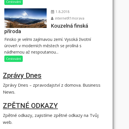
Cestování
1.8.2018
internetR1morava
Kouzelná finská
příroda
Finsko je velmi zajímavou zemí. Vysoká životní
úroveň v moderních městech se prolíná s
nádhernou až nespoutanou...
Cestování
Zprávy Dnes
Zprávy Dnes – zpravodajství z domova. Business
News.
ZPĚTNÉ ODKAZY
Zpětné odkazy, zajistíme zpětné odkazy na Tvůj
web.