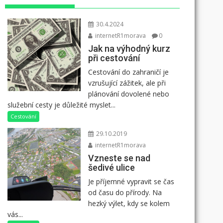
30.4.2024
internetR1morava
0
Jak na výhodný kurz
při cestování
Cestování do zahraničí je
vzrušující zážitek, ale při
plánování dovolené nebo
služební cesty je důležité myslet...
Cestování
29.10.2019
internetR1morava
Vzneste se nad
šedivé ulice
Je příjemné vypravit se čas
od času do přírody. Na
hezký výlet, kdy se kolem
vás...