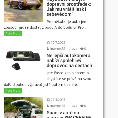
dopravní prostředek:
Jak mu vrátit lesk i
sebevědomí
Pro někoho je auto jen
způsob, jak se dostat z bodu A do bodu B. Pro...
Auto Moto
15.7.2025
internetR1morava
0
Nejlepší autokamera
nabízí spolehlivý
doprovod na cestách
Jste často za volantem a
chystáte se právě na svou
další dlouhou výpravu? Jistě potom oceníte...
Auto Moto
27.3.2025
internetR1morava
0
Spaní v autě na
matraci SPACEBED®: