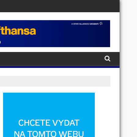
ědomí