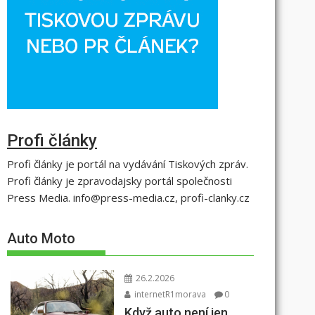
Profi články
Profi články je portál na vydávání Tiskových zpráv.
Profi články je zpravodajsky portál společnosti
Press Media. info@press-media.cz, profi-clanky.cz
Auto Moto
26.2.2026
internetR1morava
0
Když auto není jen