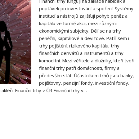
Finanční trhy fungují na základě nabídek a
poptávek po investování a spoření. Systémy
institucí a nástrojů zajišťují pohyb peněz a
kapitálu ve formě akcií, mezi různými
ekonomickými subjekty. Dělí se na trhy
peněžní, kapitálové a devizové. Patří sem i
trhy pojištění, rizikového kapitálu, trhy
finančních derivátů a instrumentů a trhy
komoditní. Mezi věřitele a dlužníky, kteří tvoří
finanční trhy patří domácnosti, firmy a
především stát. Účastníkem trhů jsou banky,
pojišťovny, penzijní fondy, investiční fondy,
akléři. Finanční trhy v ČR Finanční trhy v…