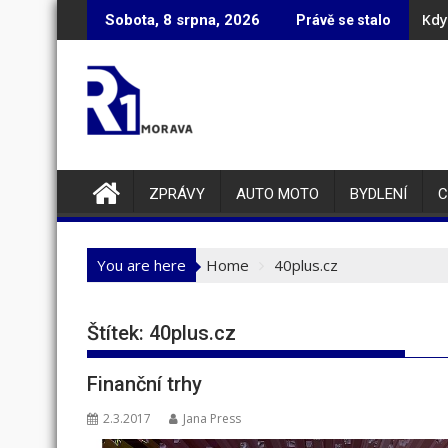
Skip
Kdy
Sobota, 8 srpna, 2026
Právě se stalo
to
content
ZPRÁVY
AUTO MOTO
BYDLENÍ
C
You are here
Home
40plus.cz
Štítek:
40plus.cz
Finanční trhy
2.3.2017
Jana Press