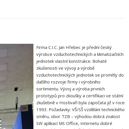
Firma C.I.C. Jan Hřebec je přední český
výrobce vzduchotechnických a klimatizačních
jednotek vlastní konstrukce. Bohaté
zkušenosti ve vývoji a výrobě
vzduchotechnických jednotek se promítly do
dalšího rozvoje firmy i výrobního
sortimentu. Vývoj a výroba prvních
prototypů pro zkoušky a certifikaci ve státní
zkušebně v Hostivaři byla započata již v roce
1993. Požadavky: VŠ/SŠ vzdělání technického
směru, obor TZB – výhodou dobrá znalost
SW aplikací MS Office, Internetu dobré