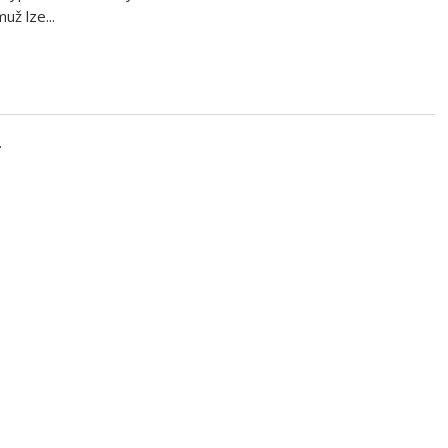
už lze...
.