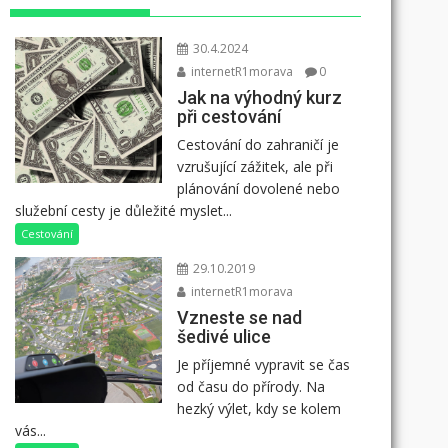
30.4.2024
internetR1morava
0
Jak na výhodný kurz
při cestování
Cestování do zahraničí je
vzrušující zážitek, ale při
plánování dovolené nebo
služební cesty je důležité myslet...
Cestování
29.10.2019
internetR1morava
Vzneste se nad
šedivé ulice
Je příjemné vypravit se čas
od času do přírody. Na
hezký výlet, kdy se kolem
vás...