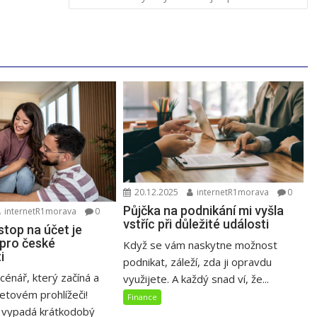
20.12.2025
internetR1morava
0
Půjčka na podnikání mi vyšla
internetR1morava
0
vstříc při důležité události
stop na účet je
 pro české
Když se vám naskytne možnost
i
podnikat, záleží, zda ji opravdu
cénář, který začíná a
využijete. A každý snad ví, že...
netovém prohlížeči!
Finance
 vypadá krátkodobý