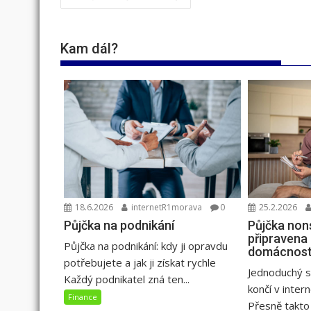
pro
příspěvek
Kam dál?
18.6.2026
internetR1morava
0
25.2.2026
Půjčka na podnikání
Půjčka non
připravena
Půjčka na podnikání: kdy ji opravdu
domácnost
potřebujete a jak ji získat rychle
Jednoduchý s
Každý podnikatel zná ten...
končí v inter
Finance
Přesně takto