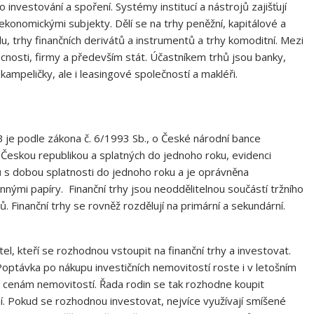
 investování a spoření. Systémy institucí a nástrojů zajišťují
ekonomickými subjekty. Dělí se na trhy peněžní, kapitálové a
álu, trhy finančních derivátů a instrumentů a trhy komoditní. Mezi
omácnosti, firmy a především stát. Účastníkem trhů jsou banky,
 kampeličky, ale i leasingové společností a makléři.
B je podle zákona č. 6/1993 Sb., o České národní bance
Českou republikou a splatných do jednoho roku, evidenci
 s dobou splatnosti do jednoho roku a je oprávněna
ými papíry. Finanční trhy jsou neoddělitelnou součástí tržního
. Finanční trhy se rovněž rozdělují na primární a sekundární.
el, kteří se rozhodnou vstoupit na finanční trhy a investovat.
optávka po nákupu investičních nemovitostí roste i v letošním
 cenám nemovitostí. Řada rodin se tak rozhodne koupit
í. Pokud se rozhodnou investovat, nejvíce využívají smíšené