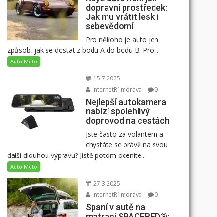
dopravní prostředek:
Jak mu vrátit lesk i
sebevědomí
Pro někoho je auto jen
způsob, jak se dostat z bodu A do bodu B. Pro...
Auto Moto
15.7.2025
internetR1morava
0
Nejlepší autokamera
nabízí spolehlivý
doprovod na cestách
Jste často za volantem a
chystáte se právě na svou
další dlouhou výpravu? Jistě potom oceníte...
Auto Moto
27.3.2025
internetR1morava
0
Spaní v autě na
matraci SPACEBED®: