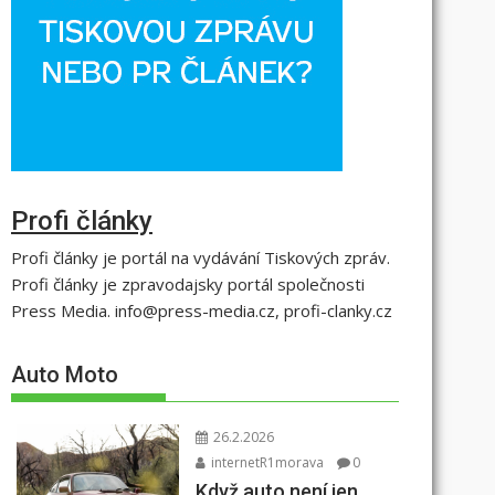
Profi články
Profi články je portál na vydávání Tiskových zpráv.
Profi články je zpravodajsky portál společnosti
Press Media. info@press-media.cz, profi-clanky.cz
Auto Moto
26.2.2026
internetR1morava
0
Když auto není jen