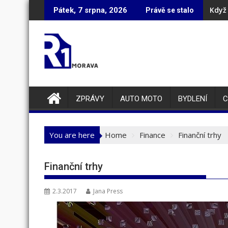
Skip
Když 
Pátek, 7 srpna, 2026
Právě se stalo
to
content
ZPRÁVY
AUTO MOTO
BYDLENÍ
C
You are here
Home
Finance
Finanční trhy
Finanční trhy
2.3.2017
Jana Press