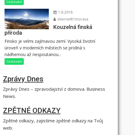
Cestování
1.8.2018
internetR1morava
Kouzelná finská
příroda
Finsko je velmi zajímavou zemí. Vysoká životní
úroveň v moderních městech se prolíná s
nádhernou až nespoutanou...
Cestování
Zprávy Dnes
Zprávy Dnes – zpravodajství z domova. Business
News.
ZPĚTNÉ ODKAZY
Zpětné odkazy, zajistíme zpětné odkazy na Tvůj
web.