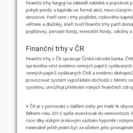
Finanční trhy fungují na základě nabídek a poptávek po
pohyb peněz a kapitálu ve formě akcií, mezi různými 
devizové. Patří sem i trhy pojištění, rizikového kapit
věřitele a dlužníky, kteří tvoří finanční trhy patří d
pojišťovny, penzijní fondy, investiční fondy, záložny a
Finanční trhy v ČR
Finanční trhy v ČR spravuje Česká národní banka. ČN
oprávněna vést evidenci cenných papírů vydávaných 
cenných papírů vydávaných ČNB a evidenci dluhopisů
provozovat systém vypořádání obchodů s těmito cenn
systému, umožňují přelévání volných finančních zdrojů
V ČR je v porovnání s dalšími státy jen malé % obyvat
Během roku 2015 spíše investovali do nemovitostí. P
roce díky nízkým úrokovým sazbám hypoték i nízkým
minimálně ještě jeden byt za účelem jeho pronajímán