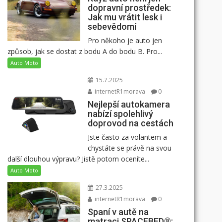
dopravní prostředek:
Jak mu vrátit lesk i
sebevědomí
Pro někoho je auto jen
způsob, jak se dostat z bodu A do bodu B. Pro...
Auto Moto
15.7.2025
internetR1morava
0
Nejlepší autokamera
nabízí spolehlivý
doprovod na cestách
Jste často za volantem a
chystáte se právě na svou
další dlouhou výpravu? Jistě potom oceníte...
Auto Moto
27.3.2025
internetR1morava
0
Spaní v autě na
matraci SPACEBED®: