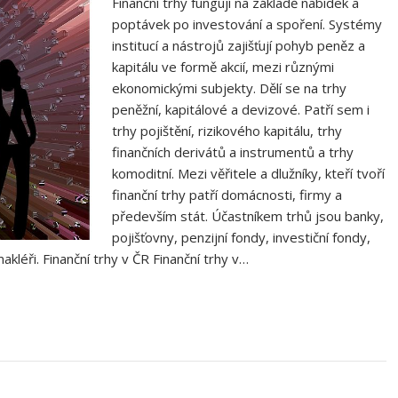
Finanční trhy fungují na základě nabídek a
poptávek po investování a spoření. Systémy
institucí a nástrojů zajišťují pohyb peněz a
kapitálu ve formě akcií, mezi různými
ekonomickými subjekty. Dělí se na trhy
peněžní, kapitálové a devizové. Patří sem i
trhy pojištění, rizikového kapitálu, trhy
finančních derivátů a instrumentů a trhy
komoditní. Mezi věřitele a dlužníky, kteří tvoří
finanční trhy patří domácnosti, firmy a
především stát. Účastníkem trhů jsou banky,
pojišťovny, penzijní fondy, investiční fondy,
akléři. Finanční trhy v ČR Finanční trhy v…