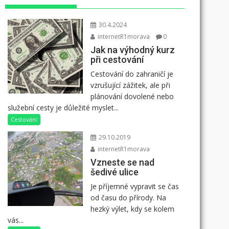
30.4.2024
internetR1morava
0
Jak na výhodný kurz
při cestování
Cestování do zahraničí je
vzrušující zážitek, ale při
plánování dovolené nebo
služební cesty je důležité myslet...
Cestování
29.10.2019
internetR1morava
Vzneste se nad
šedivé ulice
Je příjemné vypravit se čas
od času do přírody. Na
hezký výlet, kdy se kolem
vás...