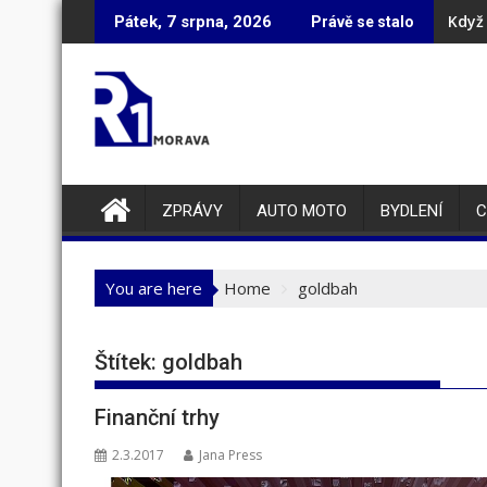
Skip
Když 
Pátek, 7 srpna, 2026
Právě se stalo
to
content
ZPRÁVY
AUTO MOTO
BYDLENÍ
C
You are here
Home
goldbah
Štítek:
goldbah
Finanční trhy
2.3.2017
Jana Press