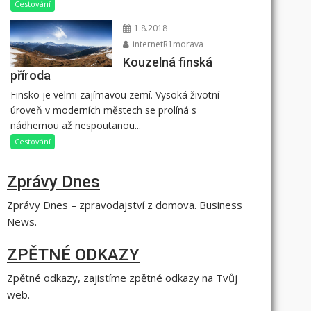
Cestování
1.8.2018
internetR1morava
Kouzelná finská
příroda
Finsko je velmi zajímavou zemí. Vysoká životní
úroveň v moderních městech se prolíná s
nádhernou až nespoutanou...
Cestování
Zprávy Dnes
Zprávy Dnes – zpravodajství z domova. Business
News.
ZPĚTNÉ ODKAZY
Zpětné odkazy, zajistíme zpětné odkazy na Tvůj
web.