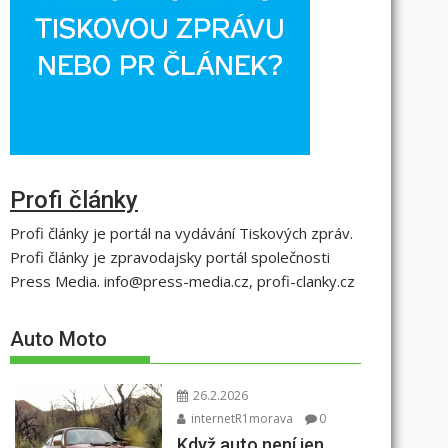
Profi články
Profi články je portál na vydávání Tiskových zpráv.
Profi články je zpravodajsky portál společnosti
Press Media. info@press-media.cz, profi-clanky.cz
Auto Moto
26.2.2026
internetR1morava
0
Když auto není jen