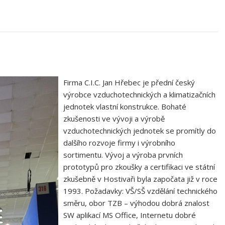
Firma C.I.C. Jan Hřebec je přední český
výrobce vzduchotechnických a klimatizačních
jednotek vlastní konstrukce. Bohaté
zkušenosti ve vývoji a výrobě
vzduchotechnických jednotek se promítly do
dalšího rozvoje firmy i výrobního
sortimentu. Vývoj a výroba prvních
prototypů pro zkoušky a certifikaci ve státní
zkušebně v Hostivaři byla započata již v roce
1993. Požadavky: VŠ/SŠ vzdělání technického
směru, obor TZB – výhodou dobrá znalost
SW aplikací MS Office, Internetu dobré