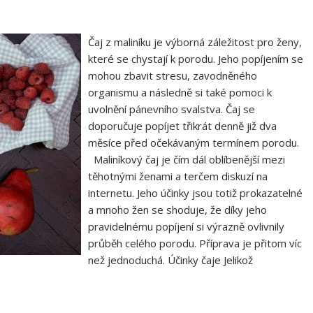
Čaj z maliníku je výborná záležitost pro ženy,
které se chystají k porodu. Jeho popíjením se
mohou zbavit stresu, zavodněného
organismu a následně si také pomoci k
uvolnění pánevního svalstva. Čaj se
doporučuje popíjet třikrát denně již dva
měsíce před očekávaným termínem porodu.
Maliníkový čaj je čím dál oblíbenější mezi
těhotnými ženami a terčem diskuzí na
internetu. Jeho účinky jsou totiž prokazatelné
a mnoho žen se shoduje, že díky jeho
pravidelnému popíjení si výrazně ovlivnily
průběh celého porodu. Příprava je přitom víc
než jednoduchá. Účinky čaje Jelikož