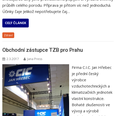
průběh celého porodu. Příprava je přitom víc než jednoduchá.
Účinky čaje Jelikož nepotřebujete čaj…
CELÝ ČLÁNEK
Zdraví
Obchodní zástupce TZB pro Prahu
2.3.2017
Jana Press
Firma C.I.C. Jan Hřebec
je přední český
výrobce
vzduchotechnických a
klimatizačních jednotek
vlastní konstrukce.
Bohaté zkušenosti ve
vývoji a výrobě