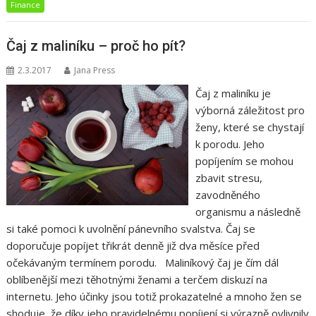
Finance
Čaj z maliníku – proč ho pít?
2.3.2017
Jana Press
Čaj z maliníku je
výborná záležitost pro
ženy, které se chystají
k porodu. Jeho
popíjením se mohou
zbavit stresu,
zavodněného
organismu a následně
si také pomoci k uvolnění pánevního svalstva. Čaj se
doporučuje popíjet třikrát denně již dva měsíce před
očekávaným termínem porodu. Maliníkový čaj je čím dál
oblíbenější mezi těhotnými ženami a terčem diskuzí na
internetu. Jeho účinky jsou totiž prokazatelné a mnoho žen se
shoduje, že díky jeho pravidelnému popíjení si výrazně ovlivnily