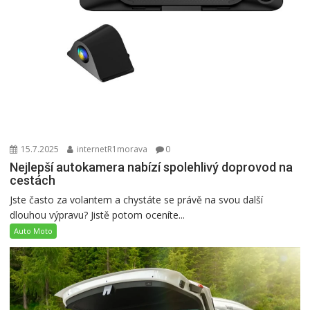
15.7.2025
internetR1morava
0
Nejlepší autokamera nabízí spolehlivý doprovod na
cestách
Jste často za volantem a chystáte se právě na svou další
dlouhou výpravu? Jistě potom oceníte...
Auto Moto