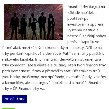
Finanční trhy fungují na
základě nabídek a
poptávek po
investování a spoření.
Systémy institucí a
nástrojů zajišťují pohyb
peněz a kapitálu ve
formě akcií, mezi různými ekonomickými subjekty. Dělí se na
trhy peněžní, kapitálové a devizové. Patří sem i trhy pojištění,
rizikového kapitálu, trhy finančních derivátů a instrumentů a
trhy komoditní. Mezi věřitele a dlužníky, kteří tvoří finanční trhy
patří domácnosti, firmy a především stát. Účastníkem trhů
jsou banky, pojišťovny, penzijní fondy, investiční fondy, záložny
a kampeličky, ale i leasingové společností a makléři. Finanční
trhy v ČR Finanční trhy v…
CELÝ ČLÁNEK