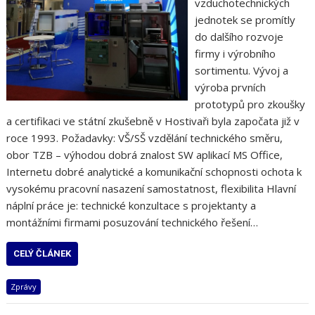
vzduchotechnických
jednotek se promítly
do dalšího rozvoje
firmy i výrobního
sortimentu. Vývoj a
výroba prvních
prototypů pro zkoušky
a certifikaci ve státní zkušebně v Hostivaři byla započata již v
roce 1993. Požadavky: VŠ/SŠ vzdělání technického směru,
obor TZB – výhodou dobrá znalost SW aplikací MS Office,
Internetu dobré analytické a komunikační schopnosti ochota k
vysokému pracovní nasazení samostatnost, flexibilita Hlavní
náplní práce je: technické konzultace s projektanty a
montážními firmami posuzování technického řešení…
CELÝ ČLÁNEK
Zprávy