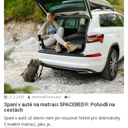
27.3.2025
internetR1morava
0
Spaní v autě na matraci SPACEBED®: Pohodlí na
cestách
Spaní v autě už dávno není jen nouzové řešení pro dobrodruhy.
S kvalitní matrací, jako je...