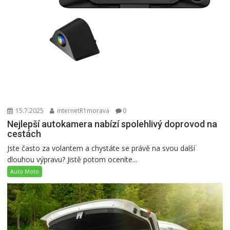
15.7.2025
internetR1morava
0
Nejlepší autokamera nabízí spolehlivý doprovod na
cestách
Jste často za volantem a chystáte se právě na svou další
dlouhou výpravu? Jistě potom oceníte...
Auto Moto