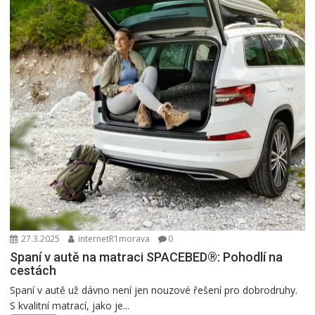
27.3.2025
internetR1morava
0
Spaní v autě na matraci SPACEBED®: Pohodlí na
cestách
Spaní v autě už dávno není jen nouzové řešení pro dobrodruhy.
S kvalitní matrací, jako je...