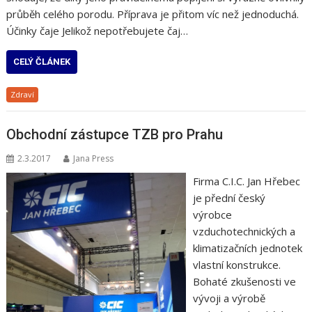
průběh celého porodu. Příprava je přitom víc než jednoduchá.
Účinky čaje Jelikož nepotřebujete čaj…
CELÝ ČLÁNEK
Zdraví
Obchodní zástupce TZB pro Prahu
2.3.2017
Jana Press
Firma C.I.C. Jan Hřebec
je přední český
výrobce
vzduchotechnických a
klimatizačních jednotek
vlastní konstrukce.
Bohaté zkušenosti ve
vývoji a výrobě