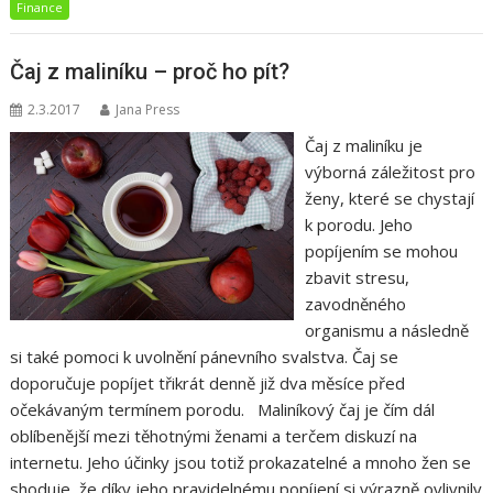
Finance
Čaj z maliníku – proč ho pít?
2.3.2017
Jana Press
Čaj z maliníku je
výborná záležitost pro
ženy, které se chystají
k porodu. Jeho
popíjením se mohou
zbavit stresu,
zavodněného
organismu a následně
si také pomoci k uvolnění pánevního svalstva. Čaj se
doporučuje popíjet třikrát denně již dva měsíce před
očekávaným termínem porodu. Maliníkový čaj je čím dál
oblíbenější mezi těhotnými ženami a terčem diskuzí na
internetu. Jeho účinky jsou totiž prokazatelné a mnoho žen se
shoduje, že díky jeho pravidelnému popíjení si výrazně ovlivnily