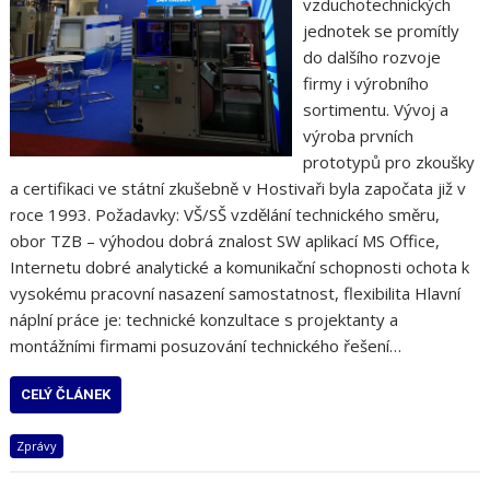
vzduchotechnických
jednotek se promítly
do dalšího rozvoje
firmy i výrobního
sortimentu. Vývoj a
výroba prvních
prototypů pro zkoušky
a certifikaci ve státní zkušebně v Hostivaři byla započata již v
roce 1993. Požadavky: VŠ/SŠ vzdělání technického směru,
obor TZB – výhodou dobrá znalost SW aplikací MS Office,
Internetu dobré analytické a komunikační schopnosti ochota k
vysokému pracovní nasazení samostatnost, flexibilita Hlavní
náplní práce je: technické konzultace s projektanty a
montážními firmami posuzování technického řešení…
CELÝ ČLÁNEK
Zprávy