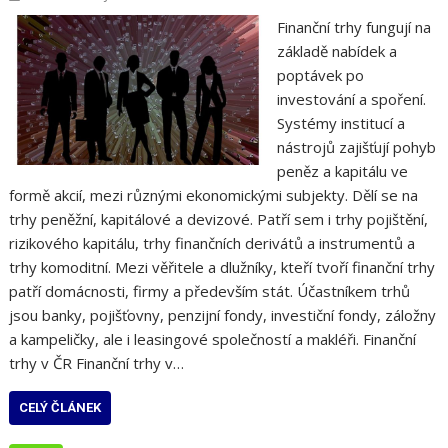
Finanční trhy fungují na
základě nabídek a
poptávek po
investování a spoření.
Systémy institucí a
nástrojů zajišťují pohyb
peněz a kapitálu ve
formě akcií, mezi různými ekonomickými subjekty. Dělí se na
trhy peněžní, kapitálové a devizové. Patří sem i trhy pojištění,
rizikového kapitálu, trhy finančních derivátů a instrumentů a
trhy komoditní. Mezi věřitele a dlužníky, kteří tvoří finanční trhy
patří domácnosti, firmy a především stát. Účastníkem trhů
jsou banky, pojišťovny, penzijní fondy, investiční fondy, záložny
a kampeličky, ale i leasingové společností a makléři. Finanční
trhy v ČR Finanční trhy v…
CELÝ ČLÁNEK