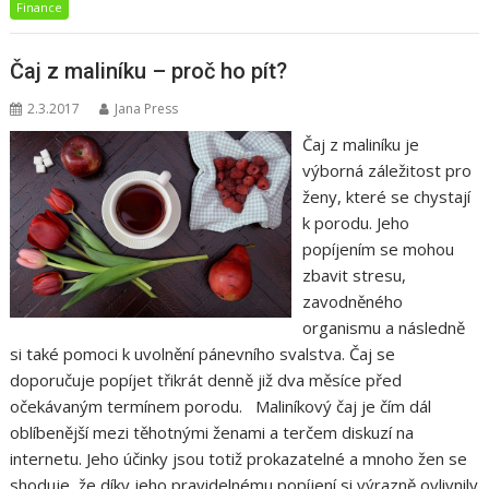
Finance
Čaj z maliníku – proč ho pít?
2.3.2017
Jana Press
Čaj z maliníku je
výborná záležitost pro
ženy, které se chystají
k porodu. Jeho
popíjením se mohou
zbavit stresu,
zavodněného
organismu a následně
si také pomoci k uvolnění pánevního svalstva. Čaj se
doporučuje popíjet třikrát denně již dva měsíce před
očekávaným termínem porodu. Maliníkový čaj je čím dál
oblíbenější mezi těhotnými ženami a terčem diskuzí na
internetu. Jeho účinky jsou totiž prokazatelné a mnoho žen se
shoduje, že díky jeho pravidelnému popíjení si výrazně ovlivnily