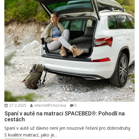
27.3.2025
internetR1morava
0
Spaní v autě na matraci SPACEBED®: Pohodlí na
cestách
Spaní v autě už dávno není jen nouzové řešení pro dobrodruhy.
S kvalitní matrací, jako je...