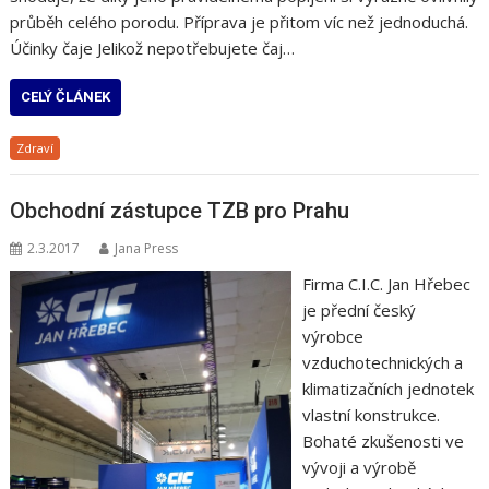
průběh celého porodu. Příprava je přitom víc než jednoduchá.
Účinky čaje Jelikož nepotřebujete čaj…
CELÝ ČLÁNEK
Zdraví
Obchodní zástupce TZB pro Prahu
2.3.2017
Jana Press
Firma C.I.C. Jan Hřebec
je přední český
výrobce
vzduchotechnických a
klimatizačních jednotek
vlastní konstrukce.
Bohaté zkušenosti ve
vývoji a výrobě