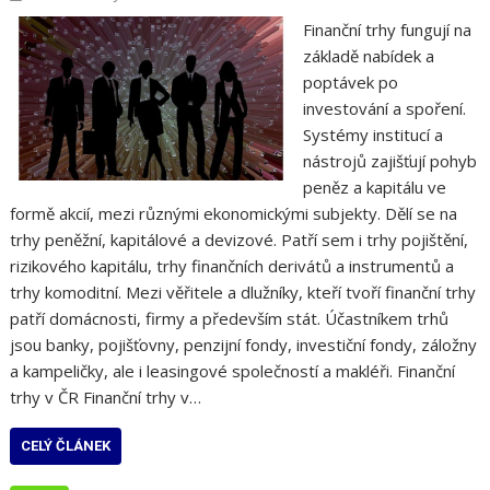
Finanční trhy fungují na
základě nabídek a
poptávek po
investování a spoření.
Systémy institucí a
nástrojů zajišťují pohyb
peněz a kapitálu ve
formě akcií, mezi různými ekonomickými subjekty. Dělí se na
trhy peněžní, kapitálové a devizové. Patří sem i trhy pojištění,
rizikového kapitálu, trhy finančních derivátů a instrumentů a
trhy komoditní. Mezi věřitele a dlužníky, kteří tvoří finanční trhy
patří domácnosti, firmy a především stát. Účastníkem trhů
jsou banky, pojišťovny, penzijní fondy, investiční fondy, záložny
a kampeličky, ale i leasingové společností a makléři. Finanční
trhy v ČR Finanční trhy v…
CELÝ ČLÁNEK