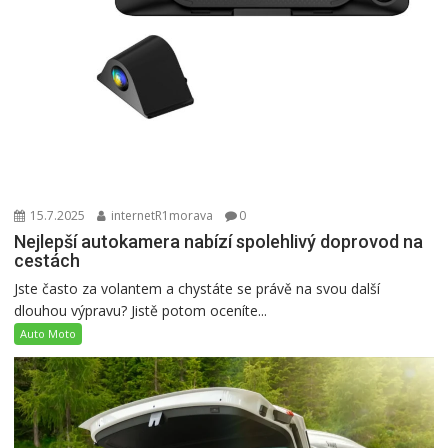
15.7.2025
internetR1morava
0
Nejlepší autokamera nabízí spolehlivý doprovod na
cestách
Jste často za volantem a chystáte se právě na svou další
dlouhou výpravu? Jistě potom oceníte...
Auto Moto