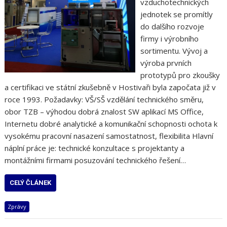
vzduchotechnických
jednotek se promítly
do dalšího rozvoje
firmy i výrobního
sortimentu. Vývoj a
výroba prvních
prototypů pro zkoušky
a certifikaci ve státní zkušebně v Hostivaři byla započata již v
roce 1993. Požadavky: VŠ/SŠ vzdělání technického směru,
obor TZB – výhodou dobrá znalost SW aplikací MS Office,
Internetu dobré analytické a komunikační schopnosti ochota k
vysokému pracovní nasazení samostatnost, flexibilita Hlavní
náplní práce je: technické konzultace s projektanty a
montážními firmami posuzování technického řešení…
CELÝ ČLÁNEK
Zprávy