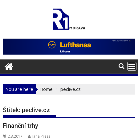
Skip
to
content
You are here
Home
peclive.cz
Štítek:
peclive.cz
Finanční trhy
2.3.2017
Jana Press