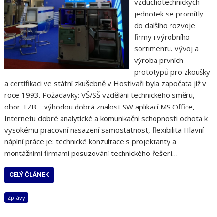
vzduchotechnických
jednotek se promítly
do dalšího rozvoje
firmy i výrobního
sortimentu. Vývoj a
výroba prvních
prototypů pro zkoušky
a certifikaci ve státní zkušebně v Hostivaři byla započata již v
roce 1993. Požadavky: VŠ/SŠ vzdělání technického směru,
obor TZB – výhodou dobrá znalost SW aplikací MS Office,
Internetu dobré analytické a komunikační schopnosti ochota k
vysokému pracovní nasazení samostatnost, flexibilita Hlavní
náplní práce je: technické konzultace s projektanty a
montážními firmami posuzování technického řešení…
CELÝ ČLÁNEK
Zprávy