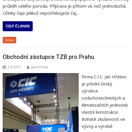
průběh celého porodu. Příprava je přitom víc než jednoduchá.
Účinky čaje Jelikož nepotřebujete čaj…
CELÝ ČLÁNEK
Zdraví
Obchodní zástupce TZB pro Prahu
2.3.2017
Jana Press
Firma C.I.C. Jan Hřebec
je přední český
výrobce
vzduchotechnických a
klimatizačních jednotek
vlastní konstrukce.
Bohaté zkušenosti ve
vývoji a výrobě