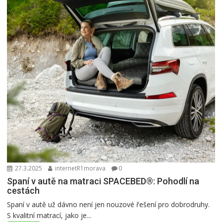
27.3.2025
internetR1morava
0
Spaní v autě na matraci SPACEBED®: Pohodlí na
cestách
Spaní v autě už dávno není jen nouzové řešení pro dobrodruhy.
S kvalitní matrací, jako je...