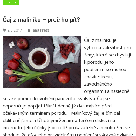
Finance
Čaj z maliníku – proč ho pít?
2.3.2017
Jana Press
Čaj z maliníku je
výborná záležitost pro
ženy, které se chystají
k porodu. Jeho
popíjením se mohou
zbavit stresu,
zavodněného
organismu a následně
si také pomoci k uvolnění pánevního svalstva. Čaj se
doporučuje popíjet třikrát denně již dva měsíce před
očekávaným termínem porodu. Maliníkový čaj je čím dál
oblíbenější mezi těhotnými ženami a terčem diskuzí na
internetu. Jeho účinky jsou totiž prokazatelné a mnoho žen se
shoduje, že díky jeho pravidelnému popíjení si výrazně ovlivnily