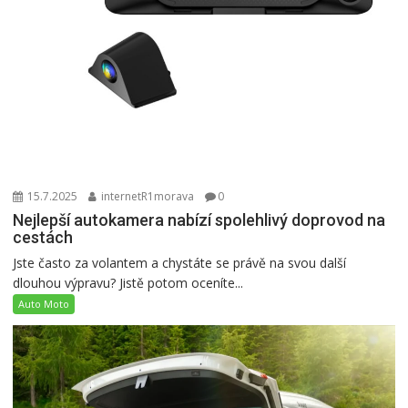
15.7.2025
internetR1morava
0
Nejlepší autokamera nabízí spolehlivý doprovod na
cestách
Jste často za volantem a chystáte se právě na svou další
dlouhou výpravu? Jistě potom oceníte...
Auto Moto