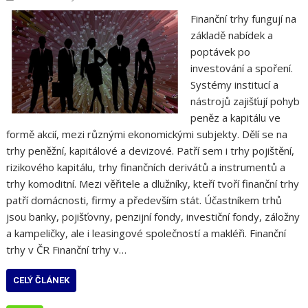
Finanční trhy fungují na
základě nabídek a
poptávek po
investování a spoření.
Systémy institucí a
nástrojů zajišťují pohyb
peněz a kapitálu ve
formě akcií, mezi různými ekonomickými subjekty. Dělí se na
trhy peněžní, kapitálové a devizové. Patří sem i trhy pojištění,
rizikového kapitálu, trhy finančních derivátů a instrumentů a
trhy komoditní. Mezi věřitele a dlužníky, kteří tvoří finanční trhy
patří domácnosti, firmy a především stát. Účastníkem trhů
jsou banky, pojišťovny, penzijní fondy, investiční fondy, záložny
a kampeličky, ale i leasingové společností a makléři. Finanční
trhy v ČR Finanční trhy v…
CELÝ ČLÁNEK