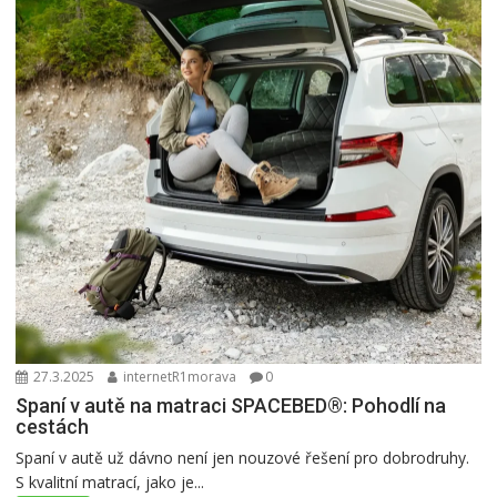
27.3.2025
internetR1morava
0
Spaní v autě na matraci SPACEBED®: Pohodlí na
cestách
Spaní v autě už dávno není jen nouzové řešení pro dobrodruhy.
S kvalitní matrací, jako je...