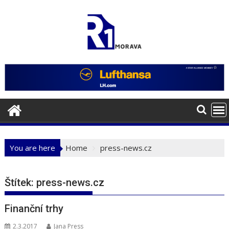
Skip
to
content
You are here
Home
press-news.cz
Štítek:
press-news.cz
Finanční trhy
2.3.2017
Jana Press