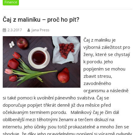
Finance
Čaj z maliníku – proč ho pít?
2.3.2017
Jana Press
Čaj z maliníku je
výborná záležitost pro
ženy, které se chystají
k porodu. Jeho
popíjením se mohou
zbavit stresu,
zavodněného
organismu a následně
si také pomoci k uvolnění pánevního svalstva. Čaj se
doporučuje popíjet třikrát denně již dva měsíce před
očekávaným termínem porodu. Maliníkový čaj je čím dál
oblíbenější mezi těhotnými ženami a terčem diskuzí na
internetu. Jeho účinky jsou totiž prokazatelné a mnoho žen se
shoduje, že díky jeho pravidelnému popíjení si výrazně ovlivnily