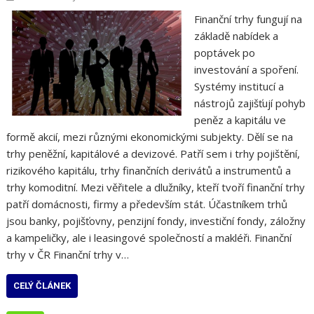
Finanční trhy fungují na
základě nabídek a
poptávek po
investování a spoření.
Systémy institucí a
nástrojů zajišťují pohyb
peněz a kapitálu ve
formě akcií, mezi různými ekonomickými subjekty. Dělí se na
trhy peněžní, kapitálové a devizové. Patří sem i trhy pojištění,
rizikového kapitálu, trhy finančních derivátů a instrumentů a
trhy komoditní. Mezi věřitele a dlužníky, kteří tvoří finanční trhy
patří domácnosti, firmy a především stát. Účastníkem trhů
jsou banky, pojišťovny, penzijní fondy, investiční fondy, záložny
a kampeličky, ale i leasingové společností a makléři. Finanční
trhy v ČR Finanční trhy v…
CELÝ ČLÁNEK