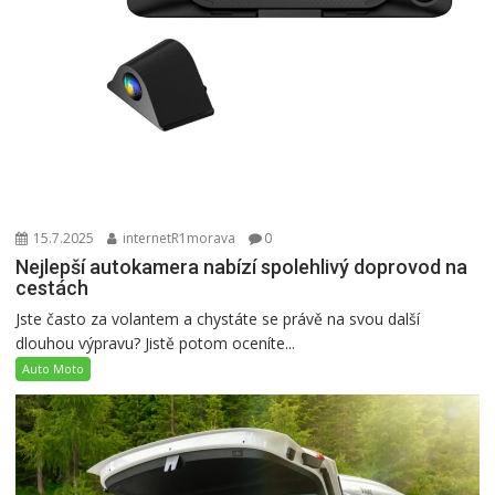
15.7.2025
internetR1morava
0
Nejlepší autokamera nabízí spolehlivý doprovod na
cestách
Jste často za volantem a chystáte se právě na svou další
dlouhou výpravu? Jistě potom oceníte...
Auto Moto