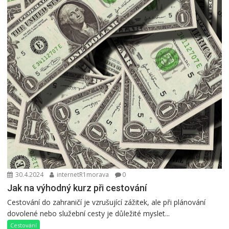
30.4.2024
internetR1morava
0
Jak na výhodný kurz při cestování
Cestování do zahraničí je vzrušující zážitek, ale při plánování
dovolené nebo služební cesty je důležité myslet...
Cestování