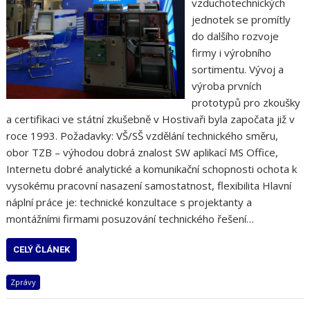
vzduchotechnických
jednotek se promítly
do dalšího rozvoje
firmy i výrobního
sortimentu. Vývoj a
výroba prvních
prototypů pro zkoušky
a certifikaci ve státní zkušebně v Hostivaři byla započata již v
roce 1993. Požadavky: VŠ/SŠ vzdělání technického směru,
obor TZB – výhodou dobrá znalost SW aplikací MS Office,
Internetu dobré analytické a komunikační schopnosti ochota k
vysokému pracovní nasazení samostatnost, flexibilita Hlavní
náplní práce je: technické konzultace s projektanty a
montážními firmami posuzování technického řešení…
CELÝ ČLÁNEK
Zprávy