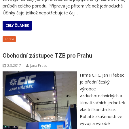
průběh celého porodu. Příprava je přitom víc než jednoduchá.
Účinky čaje Jelikož nepotřebujete čaj…
CELÝ ČLÁNEK
Zdraví
Obchodní zástupce TZB pro Prahu
2.3.2017
Jana Press
Firma C.I.C. Jan Hřebec
je přední český
výrobce
vzduchotechnických a
klimatizačních jednotek
vlastní konstrukce.
Bohaté zkušenosti ve
vývoji a výrobě