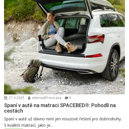
27.3.2025
internetR1morava
0
Spaní v autě na matraci SPACEBED®: Pohodlí na
cestách
Spaní v autě už dávno není jen nouzové řešení pro dobrodruhy.
S kvalitní matrací, jako je...