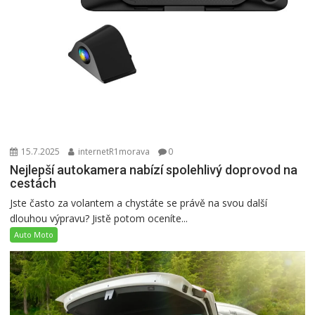
15.7.2025
internetR1morava
0
Nejlepší autokamera nabízí spolehlivý doprovod na
cestách
Jste často za volantem a chystáte se právě na svou další
dlouhou výpravu? Jistě potom oceníte...
Auto Moto