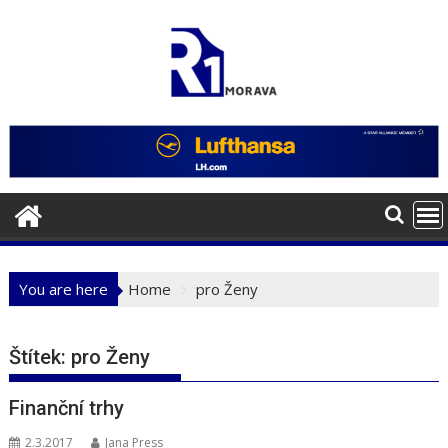
Skip
to
content
You are here
Home
pro Ženy
Štítek:
pro Ženy
Finanční trhy
2.3.2017
Jana Press