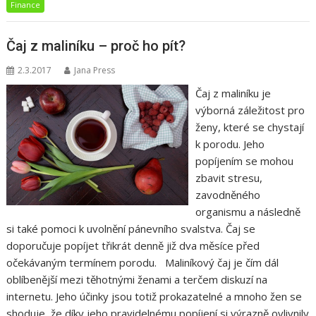
Finance
Čaj z maliníku – proč ho pít?
2.3.2017
Jana Press
Čaj z maliníku je
výborná záležitost pro
ženy, které se chystají
k porodu. Jeho
popíjením se mohou
zbavit stresu,
zavodněného
organismu a následně
si také pomoci k uvolnění pánevního svalstva. Čaj se
doporučuje popíjet třikrát denně již dva měsíce před
očekávaným termínem porodu. Maliníkový čaj je čím dál
oblíbenější mezi těhotnými ženami a terčem diskuzí na
internetu. Jeho účinky jsou totiž prokazatelné a mnoho žen se
shoduje, že díky jeho pravidelnému popíjení si výrazně ovlivnily