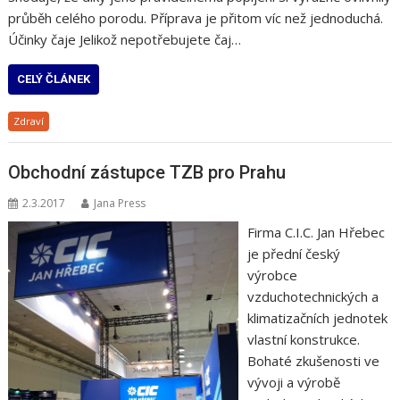
průběh celého porodu. Příprava je přitom víc než jednoduchá.
Účinky čaje Jelikož nepotřebujete čaj…
CELÝ ČLÁNEK
Zdraví
Obchodní zástupce TZB pro Prahu
2.3.2017
Jana Press
Firma C.I.C. Jan Hřebec
je přední český
výrobce
vzduchotechnických a
klimatizačních jednotek
vlastní konstrukce.
Bohaté zkušenosti ve
vývoji a výrobě