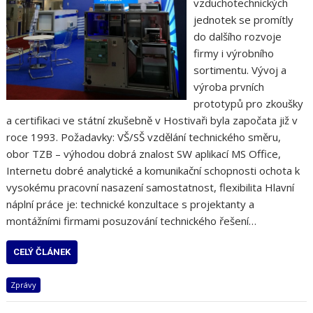
vzduchotechnických
jednotek se promítly
do dalšího rozvoje
firmy i výrobního
sortimentu. Vývoj a
výroba prvních
prototypů pro zkoušky
a certifikaci ve státní zkušebně v Hostivaři byla započata již v
roce 1993. Požadavky: VŠ/SŠ vzdělání technického směru,
obor TZB – výhodou dobrá znalost SW aplikací MS Office,
Internetu dobré analytické a komunikační schopnosti ochota k
vysokému pracovní nasazení samostatnost, flexibilita Hlavní
náplní práce je: technické konzultace s projektanty a
montážními firmami posuzování technického řešení…
CELÝ ČLÁNEK
Zprávy