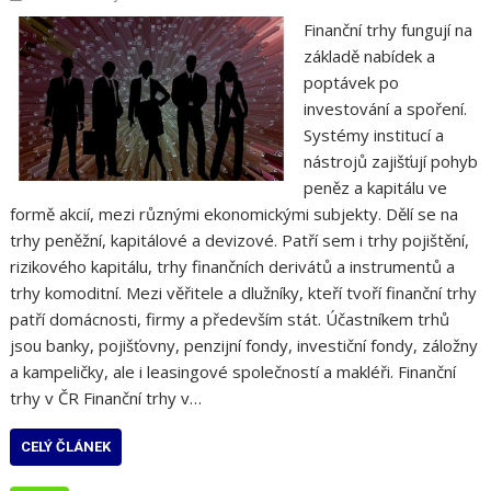
Finanční trhy fungují na
základě nabídek a
poptávek po
investování a spoření.
Systémy institucí a
nástrojů zajišťují pohyb
peněz a kapitálu ve
formě akcií, mezi různými ekonomickými subjekty. Dělí se na
trhy peněžní, kapitálové a devizové. Patří sem i trhy pojištění,
rizikového kapitálu, trhy finančních derivátů a instrumentů a
trhy komoditní. Mezi věřitele a dlužníky, kteří tvoří finanční trhy
patří domácnosti, firmy a především stát. Účastníkem trhů
jsou banky, pojišťovny, penzijní fondy, investiční fondy, záložny
a kampeličky, ale i leasingové společností a makléři. Finanční
trhy v ČR Finanční trhy v…
CELÝ ČLÁNEK