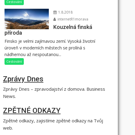
Cestování
1.8.2018
internetR1morava
Kouzelná finská
příroda
Finsko je velmi zajímavou zemí. Vysoká životní
úroveň v moderních městech se prolíná s
nádhernou až nespoutanou...
Cestování
Zprávy Dnes
Zprávy Dnes – zpravodajství z domova. Business
News.
ZPĚTNÉ ODKAZY
Zpětné odkazy, zajistíme zpětné odkazy na Tvůj
web.