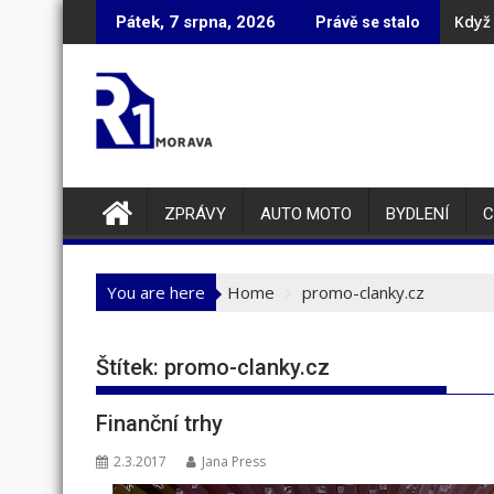
Skip
Když 
Pátek, 7 srpna, 2026
Právě se stalo
to
content
ZPRÁVY
AUTO MOTO
BYDLENÍ
C
You are here
Home
promo-clanky.cz
Štítek:
promo-clanky.cz
Finanční trhy
2.3.2017
Jana Press