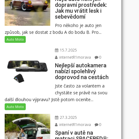
dopravní prostředek:
Jak mu vrátit lesk i
sebevědomí
Pro někoho je auto jen
způsob, jak se dostat z bodu A do bodu B. Pro...
Auto Moto
15.7.2025
internetR1morava
0
Nejlepší autokamera
nabízí spolehlivý
doprovod na cestách
Jste často za volantem a
chystáte se právě na svou
další dlouhou výpravu? Jistě potom oceníte...
Auto Moto
27.3.2025
internetR1morava
0
Spaní v autě na
matraci SPACEBED®: