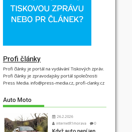
Profi články
Profi články je portál na vydávání Tiskových zpráv.
Profi články je zpravodajsky portál společnosti
Press Media. info@press-media.cz, profi-clanky.cz
Auto Moto
26.2.2026
internetR1morava
0
Když auto není jen