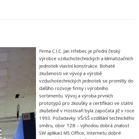
Firma C.I.C. Jan Hřebec je přední český
výrobce vzduchotechnických a klimatizačních
jednotek vlastní konstrukce. Bohaté
zkušenosti ve vývoji a výrobě
vzduchotechnických jednotek se promítly do
dalšího rozvoje firmy i výrobního
sortimentu. Vývoj a výroba prvních
prototypů pro zkoušky a certifikaci ve státní
zkušebně v Hostivaři byla započata již v roce
1993. Požadavky: VŠ/SŠ vzdělání technického
směru, obor TZB – výhodou dobrá znalost
SW aplikací MS Office, Internetu dobré