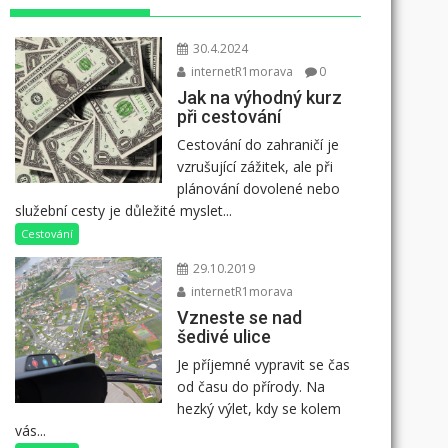
30.4.2024
internetR1morava
0
Jak na výhodný kurz
při cestování
Cestování do zahraničí je
vzrušující zážitek, ale při
plánování dovolené nebo
služební cesty je důležité myslet...
Cestování
29.10.2019
internetR1morava
Vzneste se nad
šedivé ulice
Je příjemné vypravit se čas
od času do přírody. Na
hezký výlet, kdy se kolem
vás...