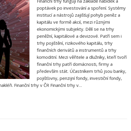
Finanční trhy fungují na základě nabídek a
poptávek po investování a spoření. Systémy
institucí a nástrojů zajišťují pohyb peněz a
kapitálu ve formě akcií, mezi různými
ekonomickými subjekty. Dělí se na trhy
peněžní, kapitálové a devizové. Patří sem i
trhy pojištění, rizikového kapitálu, trhy
finančních derivátů a instrumentů a trhy
komoditní. Mezi věřitele a dlužníky, kteří tvoří
finanční trhy patří domácnosti, firmy a
především stát. Účastníkem trhů jsou banky,
pojišťovny, penzijní fondy, investiční fondy,
akléři. Finanční trhy v ČR Finanční trhy v…