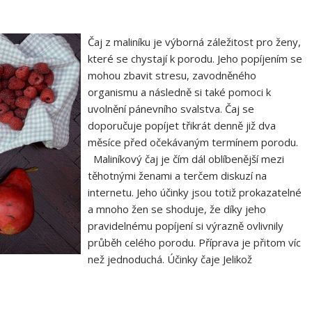
Čaj z maliníku je výborná záležitost pro ženy,
které se chystají k porodu. Jeho popíjením se
mohou zbavit stresu, zavodněného
organismu a následně si také pomoci k
uvolnění pánevního svalstva. Čaj se
doporučuje popíjet třikrát denně již dva
měsíce před očekávaným termínem porodu.
Maliníkový čaj je čím dál oblíbenější mezi
těhotnými ženami a terčem diskuzí na
internetu. Jeho účinky jsou totiž prokazatelné
a mnoho žen se shoduje, že díky jeho
pravidelnému popíjení si výrazně ovlivnily
průběh celého porodu. Příprava je přitom víc
než jednoduchá. Účinky čaje Jelikož