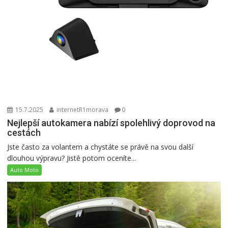
15.7.2025
internetR1morava
0
Nejlepší autokamera nabízí spolehlivý doprovod na
cestách
Jste často za volantem a chystáte se právě na svou další
dlouhou výpravu? Jistě potom oceníte...
Auto Moto