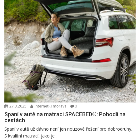
27.3.2025
internetR1morava
0
Spaní v autě na matraci SPACEBED®: Pohodlí na
cestách
Spaní v autě už dávno není jen nouzové řešení pro dobrodruhy.
S kvalitní matrací, jako je...