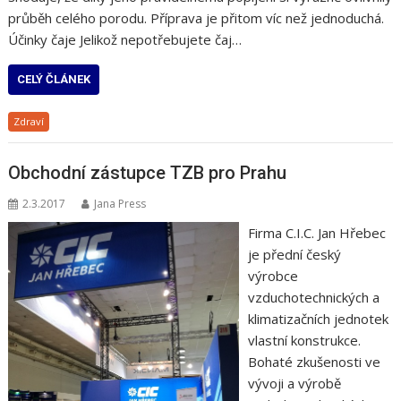
průběh celého porodu. Příprava je přitom víc než jednoduchá.
Účinky čaje Jelikož nepotřebujete čaj…
CELÝ ČLÁNEK
Zdraví
Obchodní zástupce TZB pro Prahu
2.3.2017
Jana Press
Firma C.I.C. Jan Hřebec
je přední český
výrobce
vzduchotechnických a
klimatizačních jednotek
vlastní konstrukce.
Bohaté zkušenosti ve
vývoji a výrobě