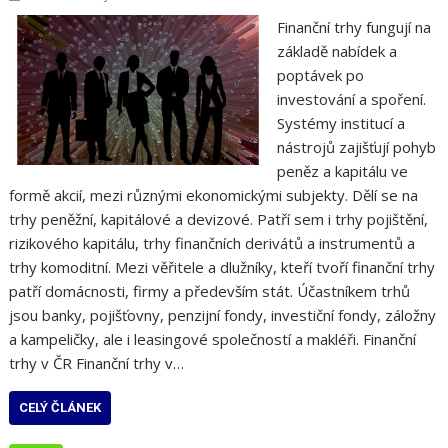
Finanční trhy fungují na
základě nabídek a
poptávek po
investování a spoření.
Systémy institucí a
nástrojů zajišťují pohyb
peněz a kapitálu ve
formě akcií, mezi různými ekonomickými subjekty. Dělí se na
trhy peněžní, kapitálové a devizové. Patří sem i trhy pojištění,
rizikového kapitálu, trhy finančních derivátů a instrumentů a
trhy komoditní. Mezi věřitele a dlužníky, kteří tvoří finanční trhy
patří domácnosti, firmy a především stát. Účastníkem trhů
jsou banky, pojišťovny, penzijní fondy, investiční fondy, záložny
a kampeličky, ale i leasingové společností a makléři. Finanční
trhy v ČR Finanční trhy v…
CELÝ ČLÁNEK