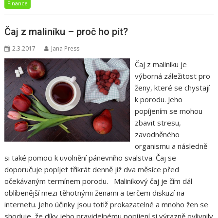
Finance
Čaj z maliníku – proč ho pít?
2.3.2017
Jana Press
Čaj z maliníku je
výborná záležitost pro
ženy, které se chystají
k porodu. Jeho
popíjením se mohou
zbavit stresu,
zavodněného
organismu a následně
si také pomoci k uvolnění pánevního svalstva. Čaj se
doporučuje popíjet třikrát denně již dva měsíce před
očekávaným termínem porodu. Maliníkový čaj je čím dál
oblíbenější mezi těhotnými ženami a terčem diskuzí na
internetu. Jeho účinky jsou totiž prokazatelné a mnoho žen se
shoduje, že díky jeho pravidelnému popíjení si výrazně ovlivnily