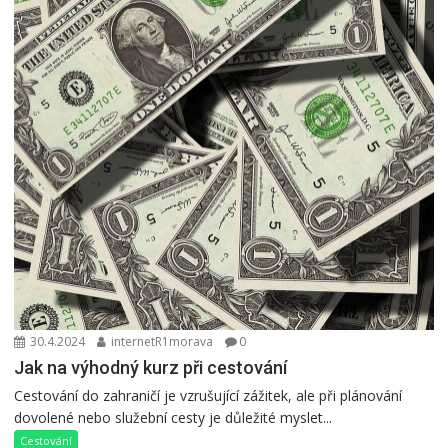
30.4.2024
internetR1morava
0
Jak na výhodný kurz při cestování
Cestování do zahraničí je vzrušující zážitek, ale při plánování
dovolené nebo služební cesty je důležité myslet...
Cestování