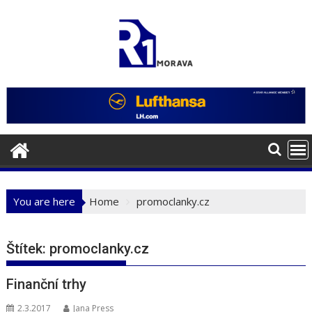
Skip
to
content
You are here
Home
promoclanky.cz
Štítek:
promoclanky.cz
Finanční trhy
2.3.2017
Jana Press