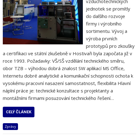
vzduchotechnických
jednotek se promítly
do dalšího rozvoje
firmy i výrobního
sortimentu. Vývoj a
výroba prvních
prototypů pro zkoušky
a certifikaci ve státní zkušebně v Hostivaři byla započata již v
roce 1993. Požadavky: VŠ/SŠ vzdělání technického směru,
obor TZB – výhodou dobrá znalost SW aplikací MS Office,
Internetu dobré analytické a komunikační schopnosti ochota k
vysokému pracovní nasazení samostatnost, flexibilita Hlavní
náplní práce je: technické konzultace s projektanty a
montážními firmami posuzování technického řešení…
CELÝ ČLÁNEK
Zprávy