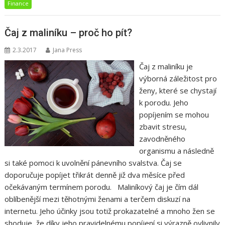
Finance
Čaj z maliníku – proč ho pít?
2.3.2017
Jana Press
Čaj z maliníku je
výborná záležitost pro
ženy, které se chystají
k porodu. Jeho
popíjením se mohou
zbavit stresu,
zavodněného
organismu a následně
si také pomoci k uvolnění pánevního svalstva. Čaj se
doporučuje popíjet třikrát denně již dva měsíce před
očekávaným termínem porodu. Maliníkový čaj je čím dál
oblíbenější mezi těhotnými ženami a terčem diskuzí na
internetu. Jeho účinky jsou totiž prokazatelné a mnoho žen se
shoduje, že díky jeho pravidelnému popíjení si výrazně ovlivnily