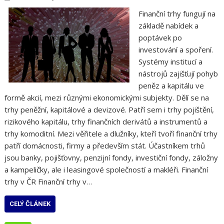
Finanční trhy fungují na
základě nabídek a
poptávek po
investování a spoření.
Systémy institucí a
nástrojů zajišťují pohyb
peněz a kapitálu ve
formě akcií, mezi různými ekonomickými subjekty. Dělí se na
trhy peněžní, kapitálové a devizové. Patří sem i trhy pojištění,
rizikového kapitálu, trhy finančních derivátů a instrumentů a
trhy komoditní. Mezi věřitele a dlužníky, kteří tvoří finanční trhy
patří domácnosti, firmy a především stát. Účastníkem trhů
jsou banky, pojišťovny, penzijní fondy, investiční fondy, záložny
a kampeličky, ale i leasingové společností a makléři. Finanční
trhy v ČR Finanční trhy v…
CELÝ ČLÁNEK