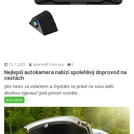
15.7.2025
internetR1morava
0
Nejlepší autokamera nabízí spolehlivý doprovod na
cestách
Jste často za volantem a chystáte se právě na svou další
dlouhou výpravu? Jistě potom oceníte...
Auto Moto