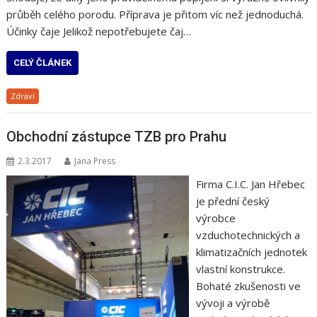
průběh celého porodu. Příprava je přitom víc než jednoduchá.
Účinky čaje Jelikož nepotřebujete čaj…
CELÝ ČLÁNEK
Zdraví
Obchodní zástupce TZB pro Prahu
2.3.2017
Jana Press
Firma C.I.C. Jan Hřebec
je přední český
výrobce
vzduchotechnických a
klimatizačních jednotek
vlastní konstrukce.
Bohaté zkušenosti ve
vývoji a výrobě