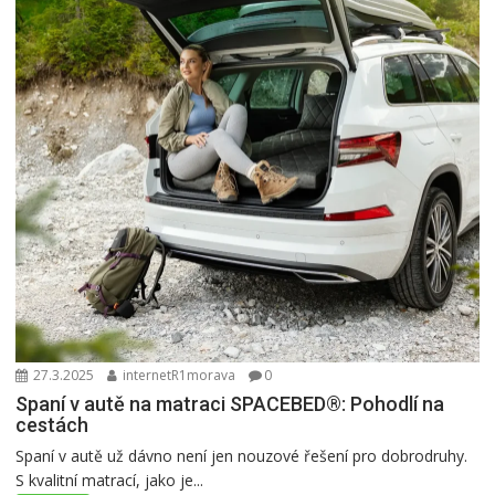
27.3.2025
internetR1morava
0
Spaní v autě na matraci SPACEBED®: Pohodlí na
cestách
Spaní v autě už dávno není jen nouzové řešení pro dobrodruhy.
S kvalitní matrací, jako je...