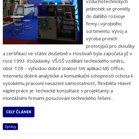
vzduchotechnických
jednotek se promítly
do dalšího rozvoje
firmy i výrobního
sortimentu. Vývoj a
výroba prvních
prototypů pro zkoušky
a certifikaci ve státní zkušebně v Hostivaři byla započata již v
roce 1993. Požadavky: VŠ/SŠ vzdělání technického směru,
obor TZB – výhodou dobrá znalost SW aplikací MS Office,
Internetu dobré analytické a komunikační schopnosti ochota k
vysokému pracovní nasazení samostatnost, flexibilita Hlavní
náplní práce je: technické konzultace s projektanty a
montážními firmami posuzování technického řešení…
CELÝ ČLÁNEK
Zprávy