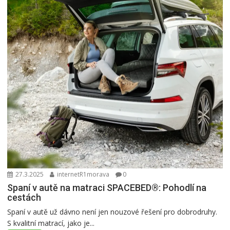
27.3.2025
internetR1morava
0
Spaní v autě na matraci SPACEBED®: Pohodlí na
cestách
Spaní v autě už dávno není jen nouzové řešení pro dobrodruhy.
S kvalitní matrací, jako je...