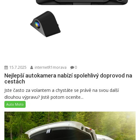
15.7.2025
internetR1morava
0
Nejlepší autokamera nabízí spolehlivý doprovod na
cestách
Jste často za volantem a chystáte se právě na svou další
dlouhou výpravu? Jistě potom oceníte...
Auto Moto