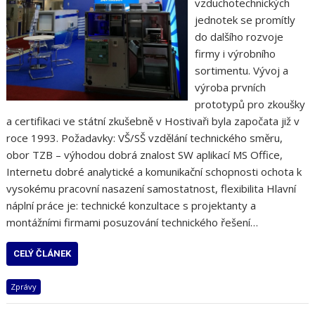
vzduchotechnických
jednotek se promítly
do dalšího rozvoje
firmy i výrobního
sortimentu. Vývoj a
výroba prvních
prototypů pro zkoušky
a certifikaci ve státní zkušebně v Hostivaři byla započata již v
roce 1993. Požadavky: VŠ/SŠ vzdělání technického směru,
obor TZB – výhodou dobrá znalost SW aplikací MS Office,
Internetu dobré analytické a komunikační schopnosti ochota k
vysokému pracovní nasazení samostatnost, flexibilita Hlavní
náplní práce je: technické konzultace s projektanty a
montážními firmami posuzování technického řešení…
CELÝ ČLÁNEK
Zprávy