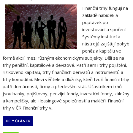
Finanční trhy fungují na
základě nabídek a
poptávek po
investování a spoření.
Systémy institucí a
nástrojů zajišťují pohyb
peněz a kapitálu ve
formě akcií, mezi různými ekonomickými subjekty. Dělí se na
trhy peněžní, kapitálové a devizové. Patří sem i trhy pojištění,
rizikového kapitálu, trhy finančních derivátů a instrumentů a
trhy komoditní. Mezi věřitele a dlužníky, kteří tvoří finanční trhy
patří domácnosti, firmy a především stát. Účastníkem trhů
jsou banky, pojišťovny, penzijní fondy, investiční fondy, záložny
a kampeličky, ale i leasingové společností a makléři. Finanční
trhy v ČR Finanční trhy v…
CELÝ ČLÁNEK