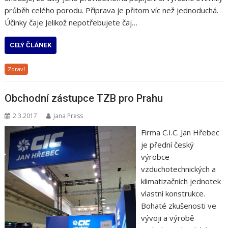
průběh celého porodu. Příprava je přitom víc než jednoduchá.
Účinky čaje Jelikož nepotřebujete čaj…
CELÝ ČLÁNEK
Zdraví
Obchodní zástupce TZB pro Prahu
2.3.2017
Jana Press
Firma C.I.C. Jan Hřebec
je přední český
výrobce
vzduchotechnických a
klimatizačních jednotek
vlastní konstrukce.
Bohaté zkušenosti ve
vývoji a výrobě