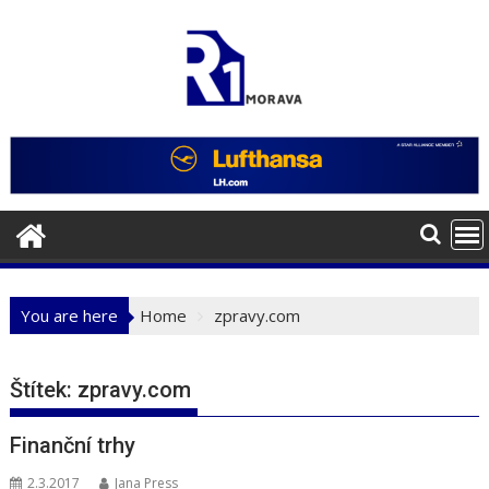
Skip
to
content
You are here
Home
zpravy.com
Štítek:
zpravy.com
Finanční trhy
2.3.2017
Jana Press