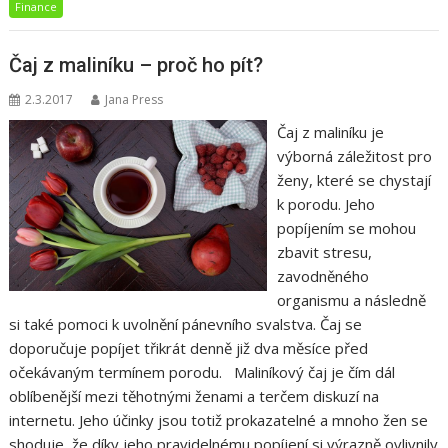
Finance
Čaj z maliníku – proč ho pít?
2.3.2017
Jana Press
Čaj z maliníku je
výborná záležitost pro
ženy, které se chystají
k porodu. Jeho
popíjením se mohou
zbavit stresu,
zavodněného
organismu a následně
si také pomoci k uvolnění pánevního svalstva. Čaj se
doporučuje popíjet třikrát denně již dva měsíce před
očekávaným termínem porodu. Maliníkový čaj je čím dál
oblíbenější mezi těhotnými ženami a terčem diskuzí na
internetu. Jeho účinky jsou totiž prokazatelné a mnoho žen se
shoduje, že díky jeho pravidelnému popíjení si výrazně ovlivnily