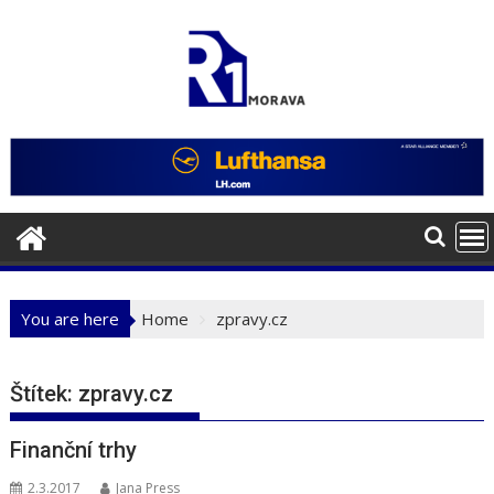
Skip
to
content
You are here
Home
zpravy.cz
Štítek:
zpravy.cz
Finanční trhy
2.3.2017
Jana Press