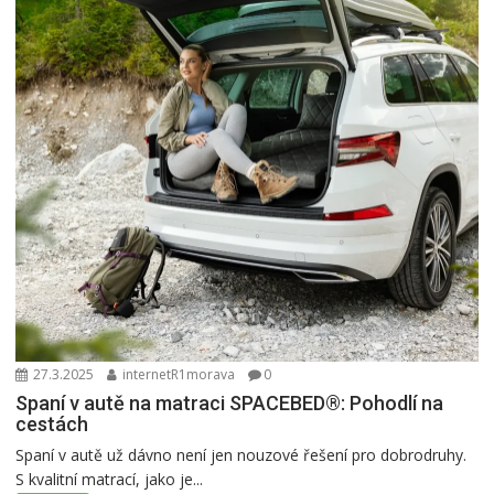
27.3.2025
internetR1morava
0
Spaní v autě na matraci SPACEBED®: Pohodlí na
cestách
Spaní v autě už dávno není jen nouzové řešení pro dobrodruhy.
S kvalitní matrací, jako je...