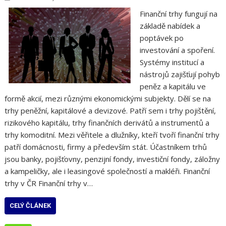
Finanční trhy fungují na
základě nabídek a
poptávek po
investování a spoření.
Systémy institucí a
nástrojů zajišťují pohyb
peněz a kapitálu ve
formě akcií, mezi různými ekonomickými subjekty. Dělí se na
trhy peněžní, kapitálové a devizové. Patří sem i trhy pojištění,
rizikového kapitálu, trhy finančních derivátů a instrumentů a
trhy komoditní. Mezi věřitele a dlužníky, kteří tvoří finanční trhy
patří domácnosti, firmy a především stát. Účastníkem trhů
jsou banky, pojišťovny, penzijní fondy, investiční fondy, záložny
a kampeličky, ale i leasingové společností a makléři. Finanční
trhy v ČR Finanční trhy v…
CELÝ ČLÁNEK