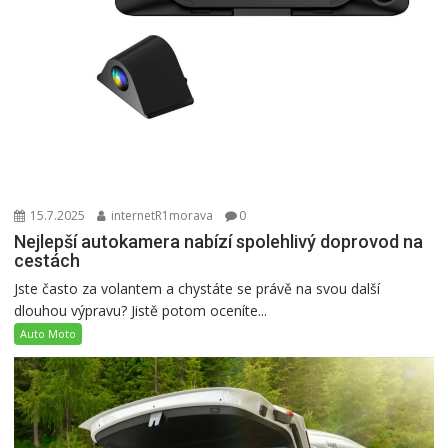
15.7.2025
internetR1morava
0
Nejlepší autokamera nabízí spolehlivý doprovod na
cestách
Jste často za volantem a chystáte se právě na svou další
dlouhou výpravu? Jistě potom oceníte...
Auto Moto