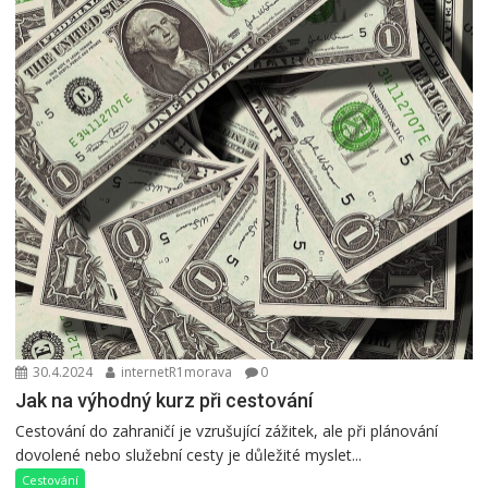
30.4.2024
internetR1morava
0
Jak na výhodný kurz při cestování
Cestování do zahraničí je vzrušující zážitek, ale při plánování
dovolené nebo služební cesty je důležité myslet...
Cestování