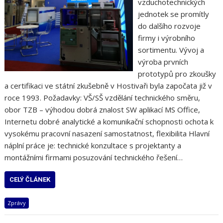
vzduchotechnických
jednotek se promítly
do dalšího rozvoje
firmy i výrobního
sortimentu. Vývoj a
výroba prvních
prototypů pro zkoušky
a certifikaci ve státní zkušebně v Hostivaři byla započata již v
roce 1993. Požadavky: VŠ/SŠ vzdělání technického směru,
obor TZB – výhodou dobrá znalost SW aplikací MS Office,
Internetu dobré analytické a komunikační schopnosti ochota k
vysokému pracovní nasazení samostatnost, flexibilita Hlavní
náplní práce je: technické konzultace s projektanty a
montážními firmami posuzování technického řešení…
CELÝ ČLÁNEK
Zprávy