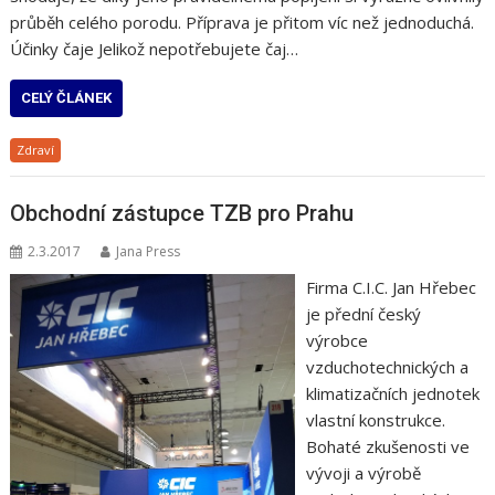
průběh celého porodu. Příprava je přitom víc než jednoduchá.
Účinky čaje Jelikož nepotřebujete čaj…
CELÝ ČLÁNEK
Zdraví
Obchodní zástupce TZB pro Prahu
2.3.2017
Jana Press
Firma C.I.C. Jan Hřebec
je přední český
výrobce
vzduchotechnických a
klimatizačních jednotek
vlastní konstrukce.
Bohaté zkušenosti ve
vývoji a výrobě