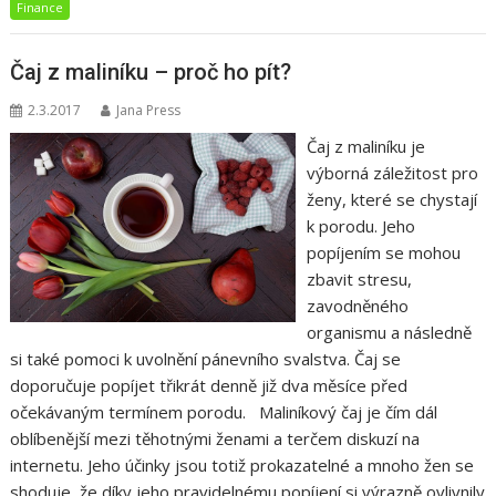
Finance
Čaj z maliníku – proč ho pít?
2.3.2017
Jana Press
Čaj z maliníku je
výborná záležitost pro
ženy, které se chystají
k porodu. Jeho
popíjením se mohou
zbavit stresu,
zavodněného
organismu a následně
si také pomoci k uvolnění pánevního svalstva. Čaj se
doporučuje popíjet třikrát denně již dva měsíce před
očekávaným termínem porodu. Maliníkový čaj je čím dál
oblíbenější mezi těhotnými ženami a terčem diskuzí na
internetu. Jeho účinky jsou totiž prokazatelné a mnoho žen se
shoduje, že díky jeho pravidelnému popíjení si výrazně ovlivnily