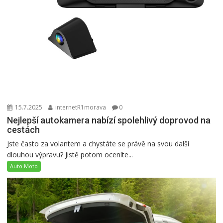
15.7.2025
internetR1morava
0
Nejlepší autokamera nabízí spolehlivý doprovod na
cestách
Jste často za volantem a chystáte se právě na svou další
dlouhou výpravu? Jistě potom oceníte...
Auto Moto