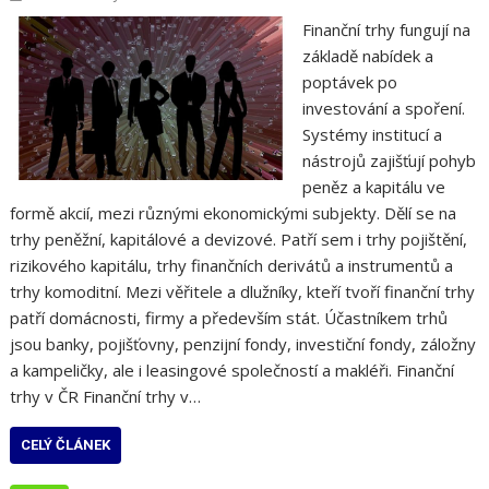
Finanční trhy fungují na
základě nabídek a
poptávek po
investování a spoření.
Systémy institucí a
nástrojů zajišťují pohyb
peněz a kapitálu ve
formě akcií, mezi různými ekonomickými subjekty. Dělí se na
trhy peněžní, kapitálové a devizové. Patří sem i trhy pojištění,
rizikového kapitálu, trhy finančních derivátů a instrumentů a
trhy komoditní. Mezi věřitele a dlužníky, kteří tvoří finanční trhy
patří domácnosti, firmy a především stát. Účastníkem trhů
jsou banky, pojišťovny, penzijní fondy, investiční fondy, záložny
a kampeličky, ale i leasingové společností a makléři. Finanční
trhy v ČR Finanční trhy v…
CELÝ ČLÁNEK