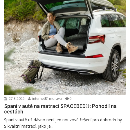
27.3.2025
internetR1morava
0
Spaní v autě na matraci SPACEBED®: Pohodlí na
cestách
Spaní v autě už dávno není jen nouzové řešení pro dobrodruhy.
S kvalitní matrací, jako je...