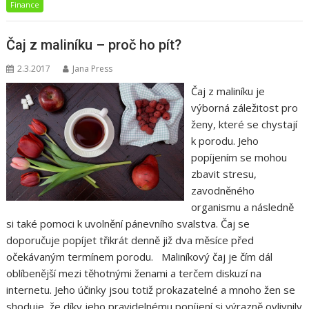
Finance
Čaj z maliníku – proč ho pít?
2.3.2017
Jana Press
Čaj z maliníku je
výborná záležitost pro
ženy, které se chystají
k porodu. Jeho
popíjením se mohou
zbavit stresu,
zavodněného
organismu a následně
si také pomoci k uvolnění pánevního svalstva. Čaj se
doporučuje popíjet třikrát denně již dva měsíce před
očekávaným termínem porodu. Maliníkový čaj je čím dál
oblíbenější mezi těhotnými ženami a terčem diskuzí na
internetu. Jeho účinky jsou totiž prokazatelné a mnoho žen se
shoduje, že díky jeho pravidelnému popíjení si výrazně ovlivnily