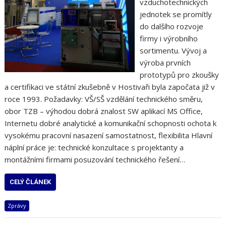
vzduchotechnických
jednotek se promítly
do dalšího rozvoje
firmy i výrobního
sortimentu. Vývoj a
výroba prvních
prototypů pro zkoušky
a certifikaci ve státní zkušebně v Hostivaři byla započata již v
roce 1993. Požadavky: VŠ/SŠ vzdělání technického směru,
obor TZB – výhodou dobrá znalost SW aplikací MS Office,
Internetu dobré analytické a komunikační schopnosti ochota k
vysokému pracovní nasazení samostatnost, flexibilita Hlavní
náplní práce je: technické konzultace s projektanty a
montážními firmami posuzování technického řešení…
CELÝ ČLÁNEK
Zprávy