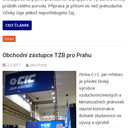
průběh celého porodu. Příprava je přitom víc než jednoduchá.
Účinky čaje Jelikož nepotřebujete čaj…
CELÝ ČLÁNEK
Zdraví
Obchodní zástupce TZB pro Prahu
2.3.2017
Jana Press
Firma C.I.C. Jan Hřebec
je přední český
výrobce
vzduchotechnických a
klimatizačních jednotek
vlastní konstrukce.
Bohaté zkušenosti ve
vývoji a výrobě