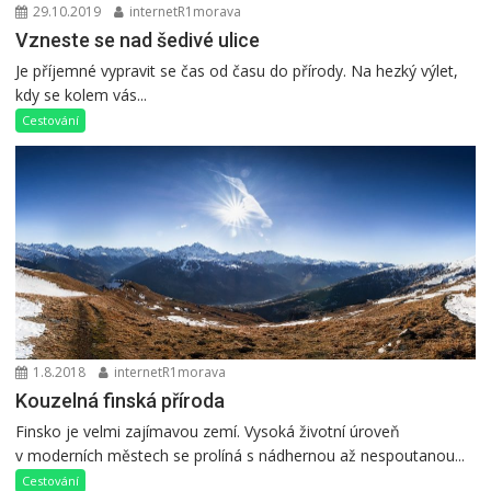
29.10.2019
internetR1morava
Vzneste se nad šedivé ulice
Je příjemné vypravit se čas od času do přírody. Na hezký výlet,
kdy se kolem vás...
Cestování
1.8.2018
internetR1morava
Kouzelná finská příroda
Finsko je velmi zajímavou zemí. Vysoká životní úroveň
v moderních městech se prolíná s nádhernou až nespoutanou...
Cestování