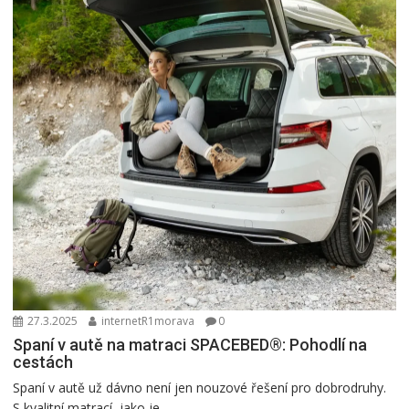
27.3.2025
internetR1morava
0
Spaní v autě na matraci SPACEBED®: Pohodlí na
cestách
Spaní v autě už dávno není jen nouzové řešení pro dobrodruhy.
S kvalitní matrací, jako je...