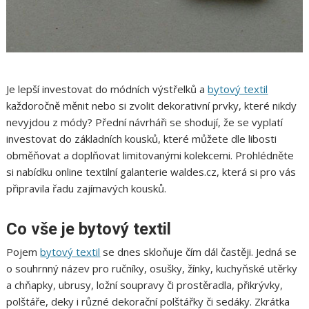
Je lepší investovat do módních výstřelků a
bytový textil
každoročně měnit nebo si zvolit dekorativní prvky, které nikdy
nevyjdou z módy? Přední návrháři se shodují, že se vyplatí
investovat do základních kousků, které můžete dle libosti
obměňovat a doplňovat limitovanými kolekcemi. Prohlédněte
si nabídku online textilní galanterie waldes.cz, která si pro vás
připravila řadu zajímavých kousků.
Co vše je bytový textil
Pojem
bytový textil
se dnes skloňuje čím dál častěji. Jedná se
o souhrnný název pro ručníky, osušky, žínky, kuchyňské utěrky
a chňapky, ubrusy, ložní soupravy či prostěradla, přikrývky,
polštáře, deky i různé dekorační polštářky či sedáky. Zkrátka