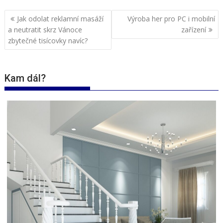
Navigace
Jak odolat reklamní masáží
Výroba her pro PC i mobilní
pro
a neutratit skrz Vánoce
zařízení
příspěvek
zbytečné tisícovky navíc?
Kam dál?