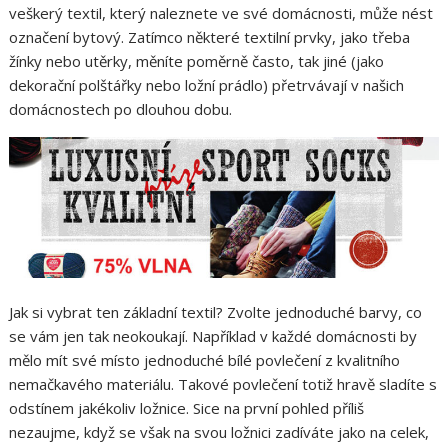
veškerý textil, který naleznete ve své domácnosti, může nést
označení bytový. Zatímco některé textilní prvky, jako třeba
žínky nebo utěrky, měníte poměrně často, tak jiné (jako
dekorační polštářky nebo ložní prádlo) přetrvávají v našich
domácnostech po dlouhou dobu.
Jak si vybrat ten základní textil? Zvolte jednoduché barvy, co
se vám jen tak neokoukají. Například v každé domácnosti by
mělo mít své místo jednoduché bílé povlečení z kvalitního
nemačkavého materiálu. Takové povlečení totiž hravě sladíte s
odstínem jakékoliv ložnice. Sice na první pohled příliš
nezaujme, když se však na svou ložnici zadíváte jako na celek,