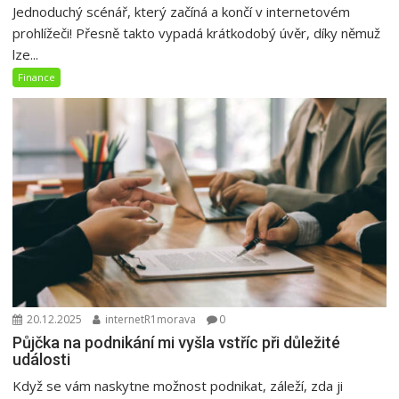
Jednoduchý scénář, který začíná a končí v internetovém
prohlížeči! Přesně takto vypadá krátkodobý úvěr, díky němuž
lze...
Finance
20.12.2025
internetR1morava
0
Půjčka na podnikání mi vyšla vstříc při důležité
události
Když se vám naskytne možnost podnikat, záleží, zda ji