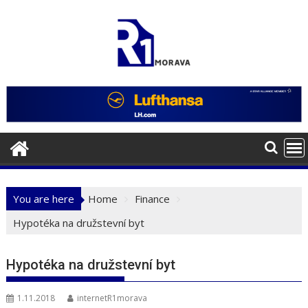
Skip
to
content
You are here
Home
Finance
Hypotéka na družstevní byt
Hypotéka na družstevní byt
1.11.2018
internetR1morava