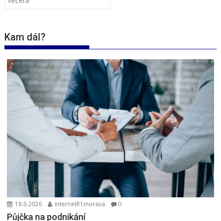
příspěvek
večera
Kam dál?
18.6.2026
internetR1morava
0
Půjčka na podnikání