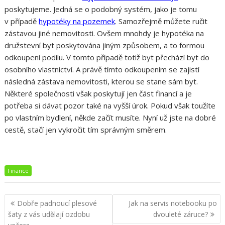
poskytujeme. Jedná se o podobný systém, jako je tomu
v případě
hypotéky na pozemek
. Samozřejmě můžete ručit
zástavou jiné nemovitosti. Ovšem mnohdy je hypotéka na
družstevní byt poskytována jiným způsobem, a to formou
odkoupení podílu. V tomto případě totiž byt přechází byt do
osobního vlastnictví. A právě tímto odkoupením se zajistí
následná zástava nemovitosti, kterou se stane sám byt.
Některé společnosti však poskytují jen část financí a je
potřeba si dávat pozor také na vyšší úrok. Pokud však toužíte
po vlastním bydlení, někde začít musíte. Nyní už jste na dobré
cestě, stačí jen vykročit tím správným směrem.
Finance
Navigace
Dobře padnoucí plesové
Jak na servis notebooku po
pro
šaty z vás udělají ozdobu
dvouleté záruce?