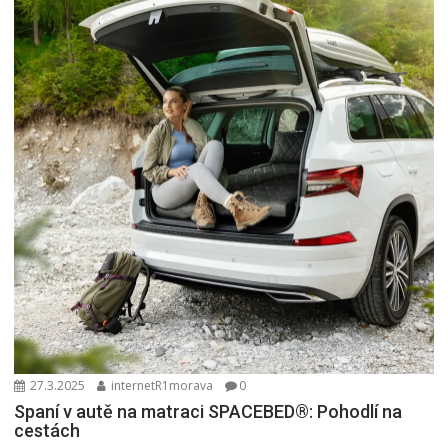
27.3.2025
internetR1morava
0
Spaní v autě na matraci SPACEBED®: Pohodlí na
cestách