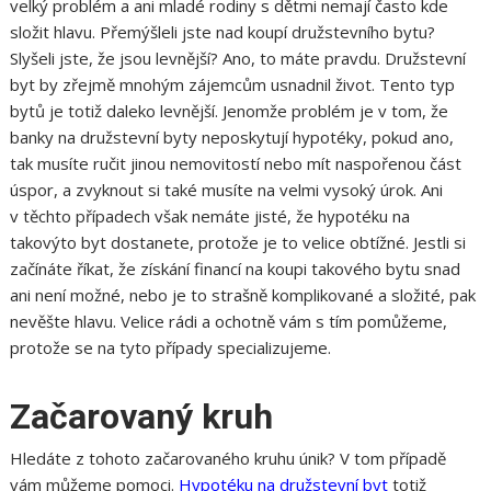
velký problém a ani mladé rodiny s dětmi nemají často kde
složit hlavu. Přemýšleli jste nad koupí družstevního bytu?
Slyšeli jste, že jsou levnější? Ano, to máte pravdu. Družstevní
byt by zřejmě mnohým zájemcům usnadnil život. Tento typ
bytů je totiž daleko levnější. Jenomže problém je v tom, že
banky na družstevní byty neposkytují hypotéky, pokud ano,
tak musíte ručit jinou nemovitostí nebo mít naspořenou část
úspor, a zvyknout si také musíte na velmi vysoký úrok. Ani
v těchto případech však nemáte jisté, že hypotéku na
takovýto byt dostanete, protože je to velice obtížné. Jestli si
začínáte říkat, že získání financí na koupi takového bytu snad
ani není možné, nebo je to strašně komplikované a složité, pak
nevěšte hlavu. Velice rádi a ochotně vám s tím pomůžeme,
protože se na tyto případy specializujeme.
Začarovaný kruh
Hledáte z tohoto začarovaného kruhu únik? V tom případě
vám můžeme pomoci.
Hypotéku na družstevní byt
totiž