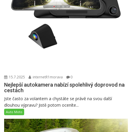
15.7.2025
internetR1morava
0
Nejlepší autokamera nabízí spolehlivý doprovod na
cestách
Jste často za volantem a chystáte se právě na svou další
dlouhou výpravu? Jistě potom oceníte...
Auto Moto