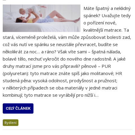
Máte špatný a neklidný
spánek? Uvažujte tedy
o pořízení nové,
kvalitnější matrace. Ta
stará, víceméně proleželá, vám může způsobovat bolesti zad,
což vás nutí ve spánku se neustále převracet, budíte se
několikrát za noc… a ráno? Však víte sami – špatná nálada,
bolavé tělo, nechuť vykročit do nového dne radostně. A jaké
druhy matrací jsme pro vás připravili? pěnové – PUR
(polyuretan): tyto matrace znáte spíš jako molitanové; HR
studená pěna: vysoká odolnost, prodyšnost a pružnost;
v některých případech se oba materiály v jedné matraci
kombinují; tyto matrace se vyrábějí pro nižší i…
CELÝ ČLÁNEK
Bydlení