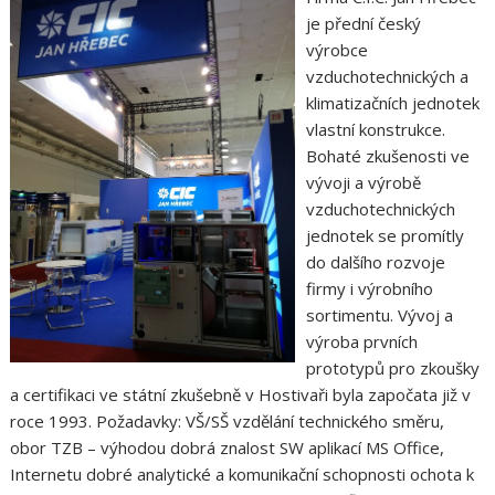
je přední český
výrobce
vzduchotechnických a
klimatizačních jednotek
vlastní konstrukce.
Bohaté zkušenosti ve
vývoji a výrobě
vzduchotechnických
jednotek se promítly
do dalšího rozvoje
firmy i výrobního
sortimentu. Vývoj a
výroba prvních
prototypů pro zkoušky
a certifikaci ve státní zkušebně v Hostivaři byla započata již v
roce 1993. Požadavky: VŠ/SŠ vzdělání technického směru,
obor TZB – výhodou dobrá znalost SW aplikací MS Office,
Internetu dobré analytické a komunikační schopnosti ochota k