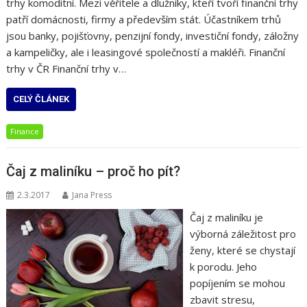
trhy komoditní. Mezi věřitele a dlužníky, kteří tvoří finanční trhy
patří domácnosti, firmy a především stát. Účastníkem trhů
jsou banky, pojišťovny, penzijní fondy, investiční fondy, záložny
a kampeličky, ale i leasingové společností a makléři. Finanční
trhy v ČR Finanční trhy v…
CELÝ ČLÁNEK
Finance
Čaj z maliníku – proč ho pít?
2.3.2017
Jana Press
Čaj z maliníku je
výborná záležitost pro
ženy, které se chystají
k porodu. Jeho
popíjením se mohou
zbavit stresu,