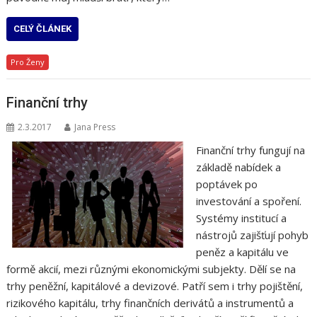
CELÝ ČLÁNEK
Pro Ženy
Finanční trhy
2.3.2017
Jana Press
Finanční trhy fungují na
základě nabídek a
poptávek po
investování a spoření.
Systémy institucí a
nástrojů zajišťují pohyb
peněz a kapitálu ve
formě akcií, mezi různými ekonomickými subjekty. Dělí se na
trhy peněžní, kapitálové a devizové. Patří sem i trhy pojištění,
rizikového kapitálu, trhy finančních derivátů a instrumentů a