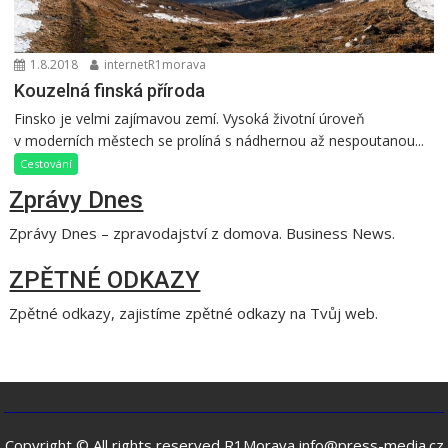
1.8.2018
internetR1morava
Kouzelná finská příroda
Finsko je velmi zajímavou zemí. Vysoká životní úroveň
v moderních městech se prolíná s nádhernou až nespoutanou...
Cestování
Zprávy Dnes
Zprávy Dnes – zpravodajství z domova. Business News.
ZPĚTNÉ ODKAZY
Zpětné odkazy, zajistíme zpětné odkazy na Tvůj web.
Copyright © All rights reserved R1Morava info@press-media.cz