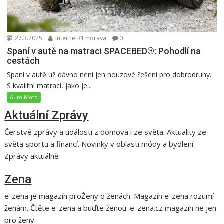
27.3.2025
internetR1morava
0
Spaní v autě na matraci SPACEBED®: Pohodlí na
cestách
Spaní v autě už dávno není jen nouzové řešení pro dobrodruhy.
S kvalitní matrací, jako je...
Auto Moto
Aktuální Zprávy
Čerstvé zprávy a události z domova i ze světa. Aktuality ze
světa sportu a financí. Novinky v oblasti módy a bydlení.
Zprávy aktuálně.
Zena
e-zena je magazín proŽeny o ženách. Magazín e-zena rozumí
ženám. Čtěte e-zena a buďte ženou. e-zena.cz magazín ne jen
pro ženy.