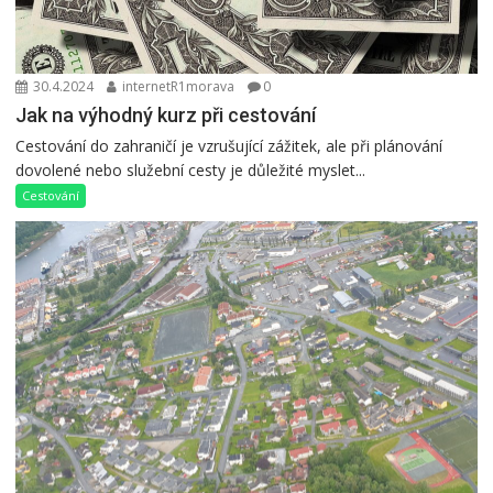
30.4.2024
internetR1morava
0
Jak na výhodný kurz při cestování
Cestování do zahraničí je vzrušující zážitek, ale při plánování
dovolené nebo služební cesty je důležité myslet...
Cestování