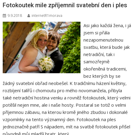
Fotokoutek mile zpříjemnil svatební den i ples
9.9.2018
internetR1morava
Asi jako každá žena, i já
jsem si přála
nezapomenutelnou
svatbu, která bude jak
netradiční, tak i
samozřejmě
okořeněná tradicemi,
bez kterých by se
žádný svatební obřad neobešel. K tradičnímu házení květiny,
rozbíjení talířů i chomoutu pro mého novomanžela, přibyla
také netradiční hostina venku a rovněž fotokoutek, který velmi
potěšil nejen mne, ale i naše hosty. Postaral se totiž o velmi
příjemnou zábavu, na kterou kromě jiného zbudou i dokonalé
vzpomínky na tento významný den. Fotokoutek na ples
jednoznačně patří S nápadem, mít na svatbě fotokoutek přišel
původně můj mladší bratr, který…