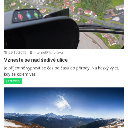
29.10.2019
internetR1morava
Vzneste se nad šedivé ulice
Je příjemné vypravit se čas od času do přírody. Na hezký výlet,
kdy se kolem vás...
Cestování