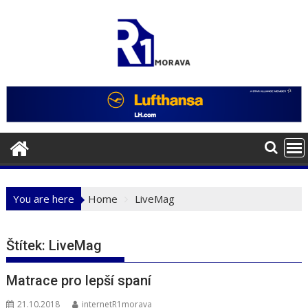
Skip
to
content
You are here
Home
LiveMag
Štítek:
LiveMag
Matrace pro lepší spaní
21.10.2018
internetR1morava