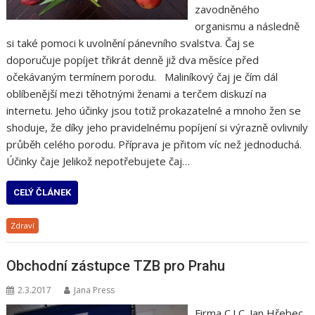
zavodněného
organismu a následně
si také pomoci k uvolnění pánevního svalstva. Čaj se
doporučuje popíjet třikrát denně již dva měsíce před
očekávaným termínem porodu. Maliníkový čaj je čím dál
oblíbenější mezi těhotnými ženami a terčem diskuzí na
internetu. Jeho účinky jsou totiž prokazatelné a mnoho žen se
shoduje, že díky jeho pravidelnému popíjení si výrazně ovlivnily
průběh celého porodu. Příprava je přitom víc než jednoduchá.
Účinky čaje Jelikož nepotřebujete čaj…
CELÝ ČLÁNEK
Zdraví
Obchodní zástupce TZB pro Prahu
2.3.2017
Jana Press
Firma C.I.C. Jan Hřebec