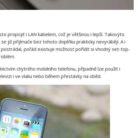
asto propojit i LAN kabelem, což je většinou i lepší. Takovýto
se již přijímače bez tohoto doplňku prakticky nevyrábějí. A i
 postrádal, pořád existuje možnost pořídit si vhodný set-top-
problém.
nictvím chytrého mobilního telefonu, případně lze použít i
levizi i ve vlaku nebo během přestávky na oběd.