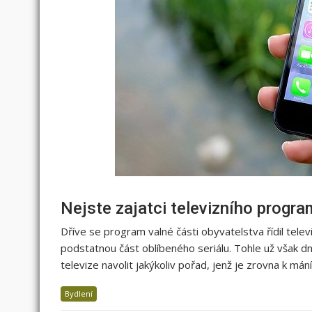
Nejste zajatci televizního progr
Dříve se program valné části obyvatelstva řídil telev
podstatnou část oblíbeného seriálu. Tohle už však dn
televize navolit jakýkoliv pořad, jenž je zrovna k mán
Bydlení