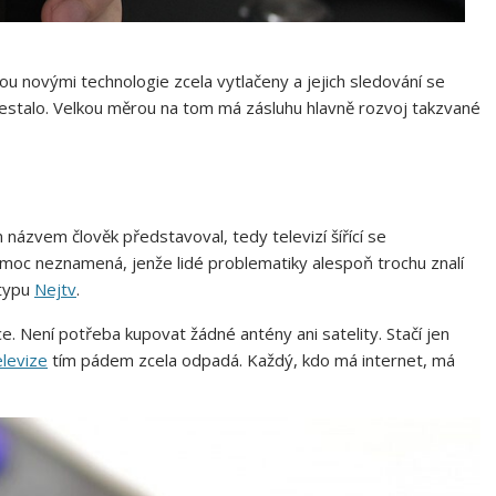
u novými technologie zcela vytlačeny a jejich sledování se
estalo. Velkou měrou na tom má zásluhu hlavně rozvoj takzvané
m názvem člověk představoval, tedy televizí šířící se
ic moc neznamená, jenže lidé problematiky alespoň trochu znalí
 typu
Nejtv
.
e. Není potřeba kupovat žádné antény ani satelity. Stačí jen
elevize
tím pádem zcela odpadá. Každý, kdo má internet, má