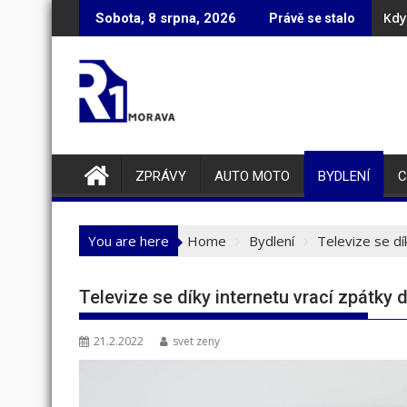
Skip
Kdy
Sobota, 8 srpna, 2026
Právě se stalo
to
content
ZPRÁVY
AUTO MOTO
BYDLENÍ
C
You are here
Home
Bydlení
Televize se dí
Televize se díky internetu vrací zpátky
21.2.2022
svet zeny