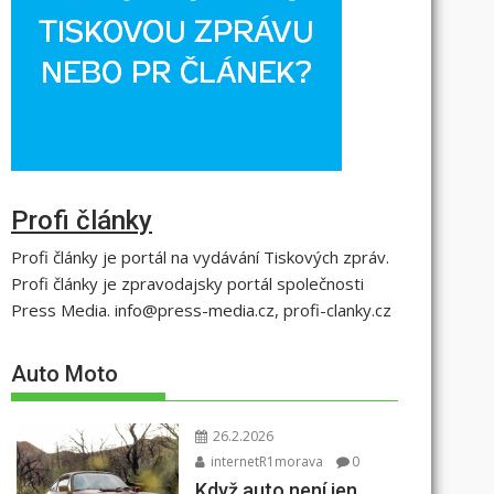
Profi články
Profi články je portál na vydávání Tiskových zpráv.
Profi články je zpravodajsky portál společnosti
Press Media. info@press-media.cz, profi-clanky.cz
Auto Moto
26.2.2026
internetR1morava
0
Když auto není jen