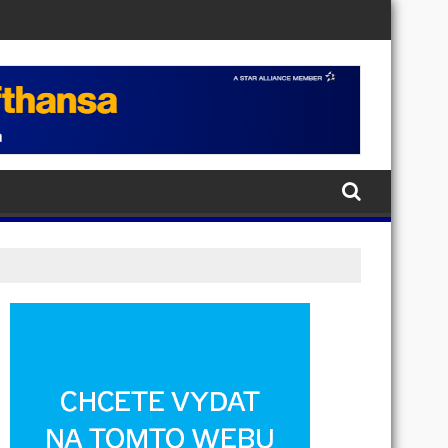
ědomí