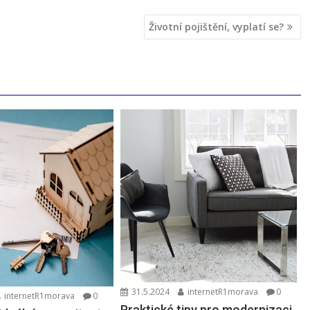
Životní pojištění, vyplatí se?
31.5.2024
internetR1morava
0
internetR1morava
0
Praktické tipy pro modernizaci