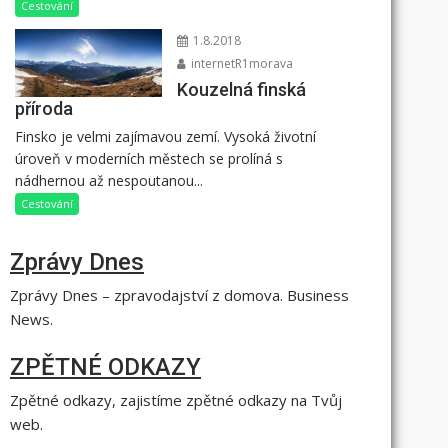
Cestování
1.8.2018
internetR1morava
Kouzelná finská
příroda
Finsko je velmi zajímavou zemí. Vysoká životní
úroveň v moderních městech se prolíná s
nádhernou až nespoutanou...
Cestování
Zprávy Dnes
Zprávy Dnes – zpravodajství z domova. Business
News.
ZPĚTNÉ ODKAZY
Zpětné odkazy, zajistíme zpětné odkazy na Tvůj
web.