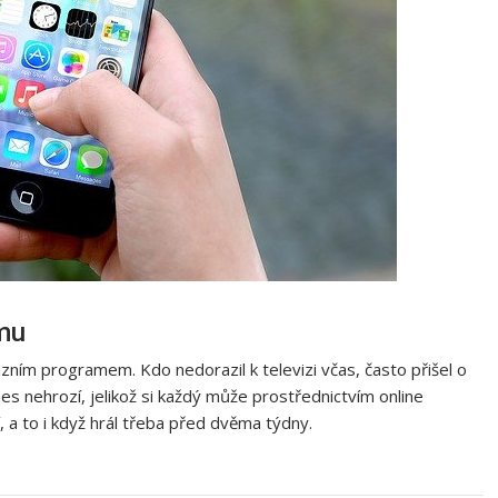
amu
izním programem. Kdo nedorazil k televizi včas, často přišel o
es nehrozí, jelikož si každý může prostřednictvím online
í, a to i když hrál třeba před dvěma týdny.