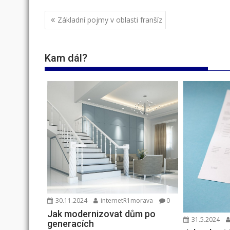
Navigace
Základní pojmy v oblasti franšíz
pro
příspěvek
Kam dál?
30.11.2024
internetR1morava
0
Jak modernizovat dům po
31.5.2024
generacích