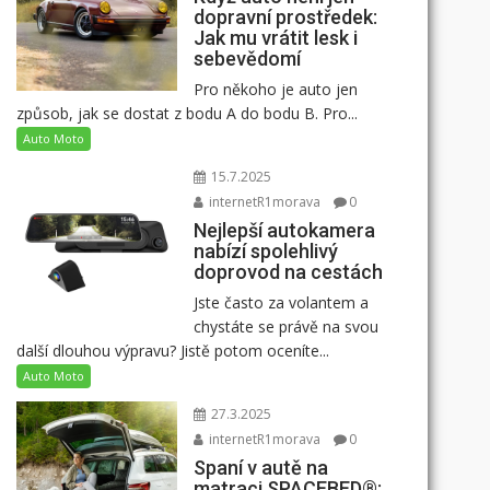
dopravní prostředek:
Jak mu vrátit lesk i
sebevědomí
Pro někoho je auto jen
způsob, jak se dostat z bodu A do bodu B. Pro...
Auto Moto
15.7.2025
internetR1morava
0
Nejlepší autokamera
nabízí spolehlivý
doprovod na cestách
Jste často za volantem a
chystáte se právě na svou
další dlouhou výpravu? Jistě potom oceníte...
Auto Moto
27.3.2025
internetR1morava
0
Spaní v autě na
matraci SPACEBED®: