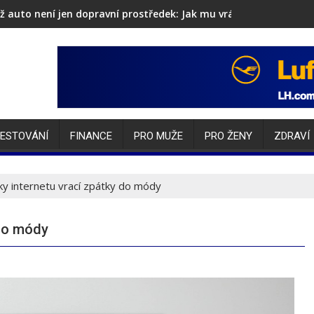
ž auto není jen dopravní prostředek: Jak mu vrátit lesk i sebev
ESTOVÁNÍ
FINANCE
PRO MUŽE
PRO ŽENY
ZDRAVÍ
ky internetu vrací zpátky do módy
 do módy