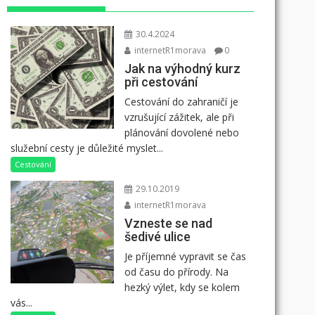
30.4.2024
internetR1morava
0
Jak na výhodný kurz
při cestování
Cestování do zahraničí je
vzrušující zážitek, ale při
plánování dovolené nebo
služební cesty je důležité myslet...
Cestování
29.10.2019
internetR1morava
Vzneste se nad
šedivé ulice
Je příjemné vypravit se čas
od času do přírody. Na
hezký výlet, kdy se kolem
vás...