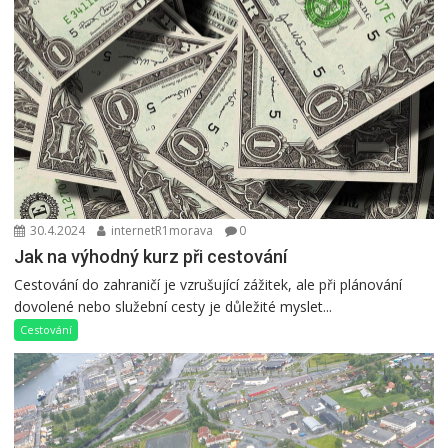
30.4.2024
internetR1morava
0
Jak na výhodný kurz při cestování
Cestování do zahraničí je vzrušující zážitek, ale při plánování
dovolené nebo služební cesty je důležité myslet...
Cestování