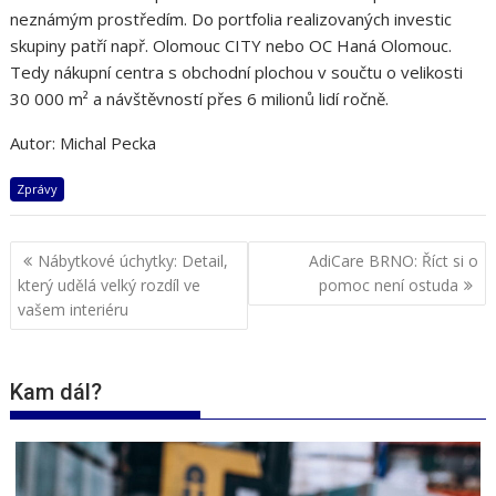
neznámým prostředím. Do portfolia realizovaných investic
skupiny patří např. Olomouc CITY nebo OC Haná Olomouc.
Tedy nákupní centra s obchodní plochou v součtu o velikosti
30 000 m² a návštěvností přes 6 milionů lidí ročně.
Autor: Michal Pecka
Zprávy
Navigace
Nábytkové úchytky: Detail,
AdiCare BRNO: Říct si o
pro
který udělá velký rozdíl ve
pomoc není ostuda
příspěvek
vašem interiéru
Kam dál?