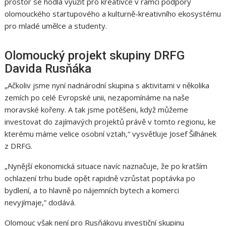
prostor se hodlá využít pro kreativce v rámci podpory
olomouckého startupového a kulturně-kreativního ekosystému
pro mladé umělce a studenty.
Olomoucký projekt skupiny DRFG
Davida Rusňáka
„Ačkoliv jsme nyní nadnárodní skupina s aktivitami v několika
zemích po celé Evropské unii, nezapomínáme na naše
moravské kořeny. A tak jsme potěšeni, když můžeme
investovat do zajímavých projektů právě v tomto regionu, ke
kterému máme velice osobní vztah,“ vysvětluje Josef Šilhánek
z DRFG.
„Nynější ekonomická situace navíc naznačuje, že po kratším
ochlazení trhu bude opět rapidně vzrůstat poptávka po
bydlení, a to hlavně po nájemních bytech a komerci
nevyjímaje,” dodává.
Olomouc však není pro Rusňákovu investiční skupinu