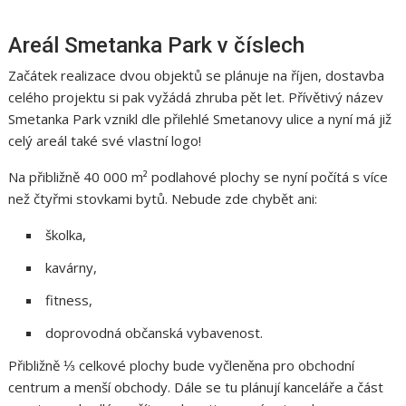
Areál Smetanka Park v číslech
Začátek realizace dvou objektů se plánuje na říjen, dostavba
celého projektu si pak vyžádá zhruba pět let. Přívětivý název
Smetanka Park vznikl dle přilehlé Smetanovy ulice a nyní má již
celý areál také své vlastní logo!
Na přibližně 40 000 m² podlahové plochy se nyní počítá s více
než čtyřmi stovkami bytů. Nebude zde chybět ani:
školka,
kavárny,
fitness,
doprovodná občanská vybavenost.
Přibližně ⅓ celkové plochy bude vyčleněna pro obchodní
centrum a menší obchody. Dále se tu plánují kanceláře a část