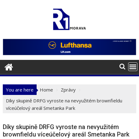
Skip
to
content
You are here
Home
Zprávy
Díky skupině DRFG vyroste na nevyužitém brownfieldu
víceúčelový areál Smetanka Park
Díky skupině DRFG vyroste na nevyužitém
brownfieldu víceúčelový areál Smetanka Park