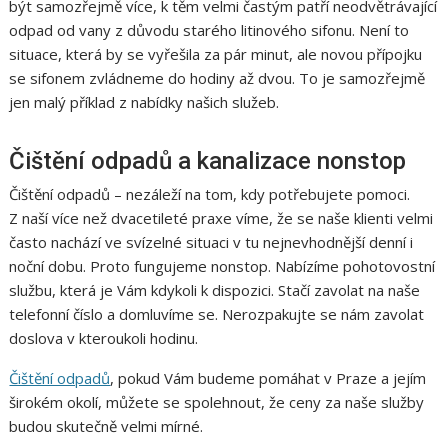
být samozřejmě více, k těm velmi častým patří neodvětrávající
odpad od vany z důvodu starého litinového sifonu. Není to
situace, která by se vyřešila za pár minut, ale novou přípojku
se sifonem zvládneme do hodiny až dvou. To je samozřejmě
jen malý příklad z nabídky našich služeb.
Čištění odpadů a kanalizace nonstop
Čištění odpadů – nezáleží na tom, kdy potřebujete pomoci.
Z naší více než dvacetileté praxe víme, že se naše klienti velmi
často nachází ve svízelné situaci v tu nejnevhodnější denní i
noční dobu. Proto fungujeme nonstop. Nabízíme pohotovostní
službu, která je Vám kdykoli k dispozici. Stačí zavolat na naše
telefonní číslo a domluvíme se. Nerozpakujte se nám zavolat
doslova v kteroukoli hodinu.
Čištění odpadů
, pokud Vám budeme pomáhat v Praze a jejím
širokém okolí, můžete se spolehnout, že ceny za naše služby
budou skutečně velmi mírné.