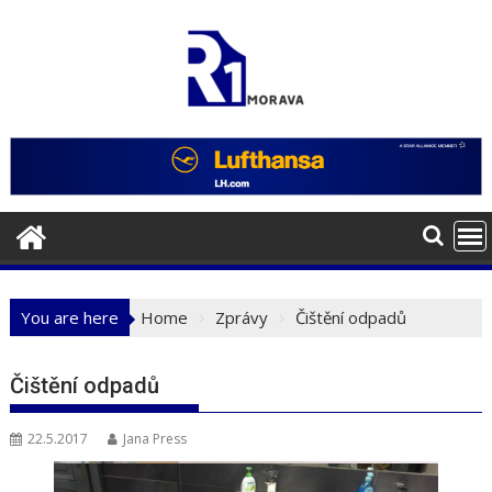
Skip
to
content
You are here
Home
Zprávy
Čištění odpadů
Čištění odpadů
22.5.2017
Jana Press