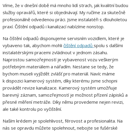
Víme, že v dnešní době má mnoho lidí strach, jak kvalitní budou
služby opravářů, které si objednávají. My ručíme za skutečně
profesionálně odvedenou práci. Jsme instalatéři s dlouholetou
praxí. Čištění odpadů i kanalizací nabízíme nonstop.
Na čištění odpadů disponujeme servisním vozidlem, které je
vybaveno tak, abychom mohli
čištění odpadů
spolu s dalšími
instalatérskými pracemi zvládnout v jednom zásahu.
Naprostou samozřejmostí je vybavenost vozu veškerým
potřebným materiálem a nářadím. Nestane se tedy, že
bychom museli vyjíždět zvlášť pro materiál. Navíc máme
k dispozici kamerový systém, díky kterému jsme schopni
provádět revize kanalizace. Kamerový systém umožňuje
barevný záznam, samozřejmostí je možnost přízení zápisků a
přesné měření metráže. Díky němu provedeme nejen revizi,
ale také kontrolu po vyčištění.
Naším krédem je spolehlivost, férovost a profesionalita. Na
nás se opravdu můžete spolehnout, nebojte se fušérské