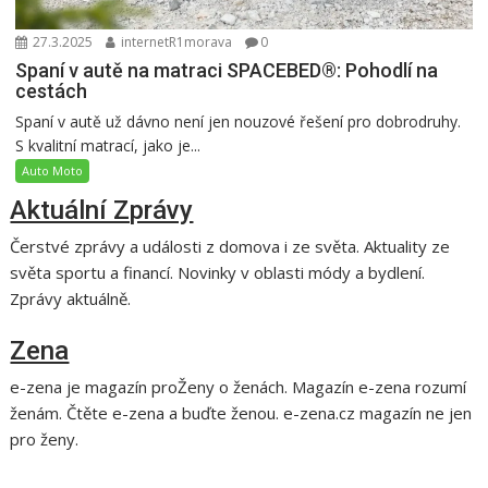
27.3.2025
internetR1morava
0
Spaní v autě na matraci SPACEBED®: Pohodlí na
cestách
Spaní v autě už dávno není jen nouzové řešení pro dobrodruhy.
S kvalitní matrací, jako je...
Auto Moto
Aktuální Zprávy
Čerstvé zprávy a události z domova i ze světa. Aktuality ze
světa sportu a financí. Novinky v oblasti módy a bydlení.
Zprávy aktuálně.
Zena
e-zena je magazín proŽeny o ženách. Magazín e-zena rozumí
ženám. Čtěte e-zena a buďte ženou. e-zena.cz magazín ne jen
pro ženy.