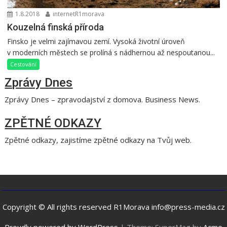
1.8.2018
internetR1morava
Kouzelná finská příroda
Finsko je velmi zajímavou zemí. Vysoká životní úroveň
v moderních městech se prolíná s nádhernou až nespoutanou...
Cestování
Zprávy Dnes
Zprávy Dnes – zpravodajství z domova. Business News.
ZPĚTNÉ ODKAZY
Zpětné odkazy, zajistíme zpětné odkazy na Tvůj web.
Copyright © All rights reserved R1Morava info@press-media.cz
Proudly powered by WordPress
|
Theme: SuperMag by
Acme