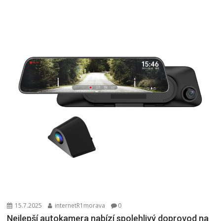
15.7.2025
internetR1morava
0
Nejlepší autokamera nabízí spolehlivý doprovod na