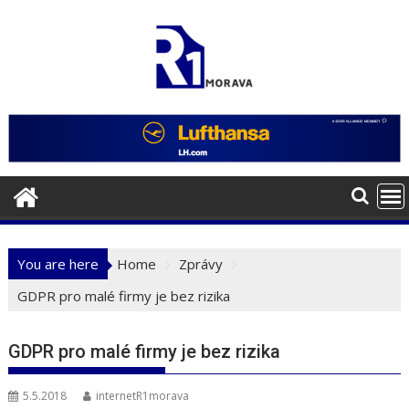
Skip
to
content
You are here
Home
Zprávy
GDPR pro malé firmy je bez rizika
GDPR pro malé firmy je bez rizika
5.5.2018
internetR1morava